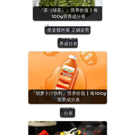
『茶（绿茶）』营养价值 | 每
100g营养成分表
『沙拉
酱』营养
坐姿髋外展 正确姿势
价值 | 每
100g营
养成分表
『羊
肝』营
养价值
『胡萝卜汁饮料』营养价值 | 每100g
| 每
营养成分表
100g
营养成
分表