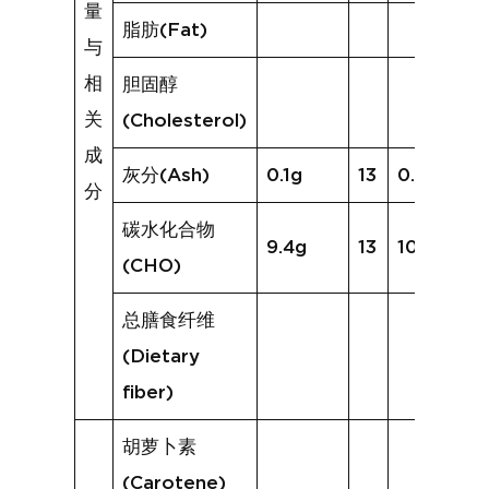
量
脂肪(Fat)
与
相
胆固醇
关
(Cholesterol)
成
灰分(Ash)
0.1g
13
0.2g
分
碳水化合物
9.4g
13
10.2g
(CHO)
总膳食纤维
(Dietary
fiber)
胡萝卜素
(Carotene)