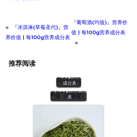
『葡萄酒(均值)』营养价
«
『冰淇淋(草莓圣代)』营
值 | 每100g营养成分表
养价值 | 每100g营养成分表
»
『绿豆
推荐阅读
(干)』营养
价值 | 每
100g营养
『蛋（鹌鹑
成分表
蛋）』营养价值 |
每100g营养成分
表