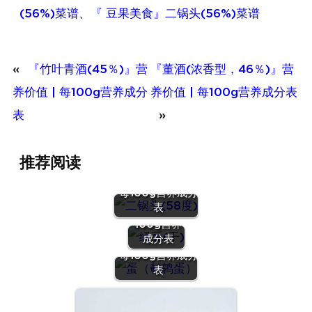
(56%)菜谱
、
『 豆果美食』二锅头(56%)菜谱
«
『竹叶青酒(45％)』营
『董酒(浓香型，46％)』营
养价值 | 每100g营养成分
养价值 | 每100g营养成分表
表
»
推荐阅读
『二锅头(58
度)』营养价值 |
『绿豆
每100g营养成分
(干)』营养
表
价值 | 每
100g营养
『蛋（鹌鹑
成分表
蛋）』营养价值 |
每100g营养成分
表