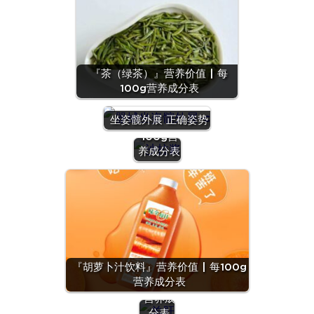
『茶（绿茶）』营养价值 | 每
100g营养成分表
『沙拉
酱』营养
坐姿髋外展 正确姿势
价值 | 每
100g营
养成分表
『羊
肝』营
养价值
『胡萝卜汁饮料』营养价值 | 每100g
| 每
营养成分表
100g
营养成
分表