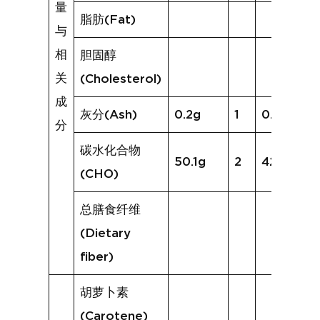
量
脂肪(Fat)
与
相
胆固醇
关
(Cholesterol)
成
灰分(Ash)
0.2g
1
0.0g
分
碳水化合物
50.1g
2
42.1g
(CHO)
总膳食纤维
(Dietary
fiber)
胡萝卜素
(Carotene)