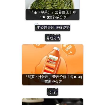
『茶（绿茶）』营养价值 | 每
100g营养成分表
『沙拉
酱』营养
坐姿髋外展 正确姿势
价值 | 每
100g营
养成分表
『羊
肝』营
养价值
『胡萝卜汁饮料』营养价值 | 每100g
| 每
营养成分表
100g
营养成
分表