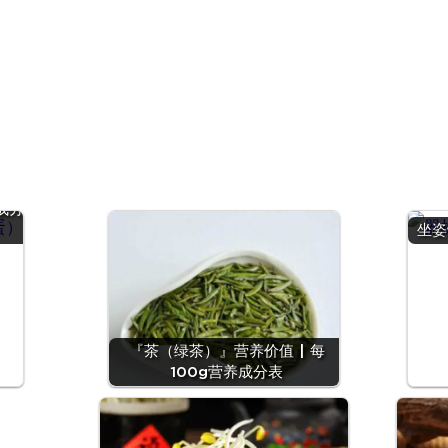
鹑
 |
成分
坐姿
『茶（绿茶）』营养价值 | 每
100g营养成分表