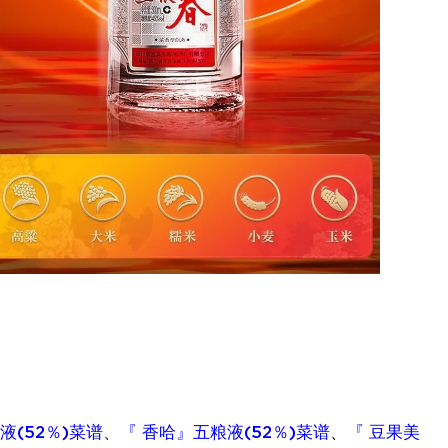
液(52％)菜谱
、
『 香哈』五粮液(52％)菜谱
、
『 豆果美