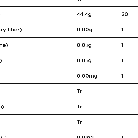
)
44.4g
20
 fiber)
0.00g
1
ne)
0.0μg
1
)
0.0μg
1
0.00mg
1
Tr
n)
Tr
Tr
 C)
0.0mg
1