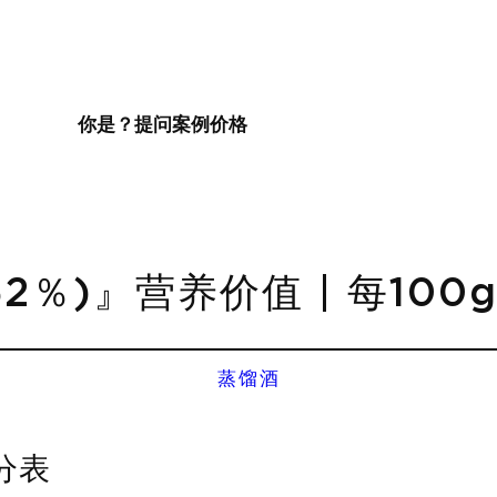
你是？
提问
案例
价格
2％)』营养价值 | 每10
蒸馏酒
分表