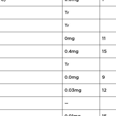
Tr
Tr
0mg
11
0.4mg
15
Tr
0.0mg
9
0.03mg
12
—