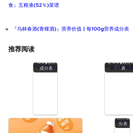
食』五粮液(52％)菜谱
«
『乌林春酒(青稞酒)』营养价值 | 每100g营养成分表
『绿豆
推荐阅读
(干)』营养
『蛋（鹌
价值 | 每
蛋）』营养价值
100g营养
每100g营养
成分表
表
『羊
肝』营
养价值
| 每
100g
营养成
分表