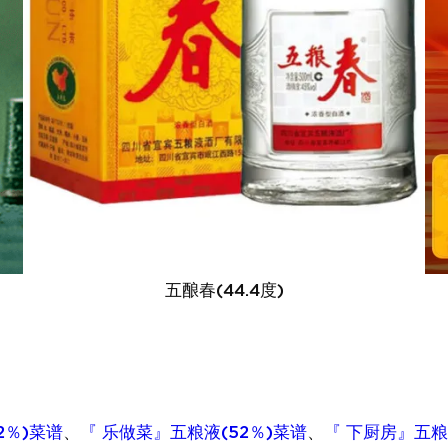
五酿春(44.4度)
2％)菜谱
、
『 乐做菜』五粮液(52％)菜谱
、
『 下厨房』五粮