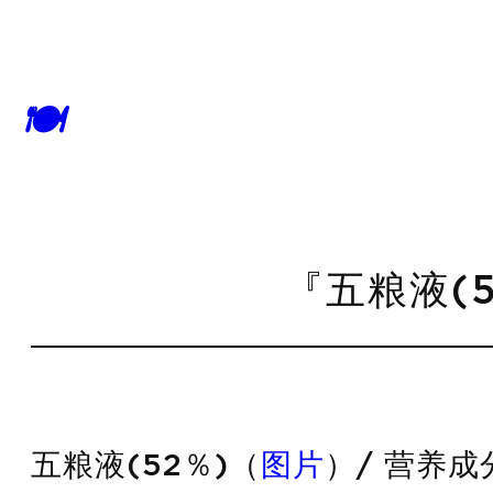
🍽
『五粮液(5
五粮液(52％)（
图片
）/ 营养成