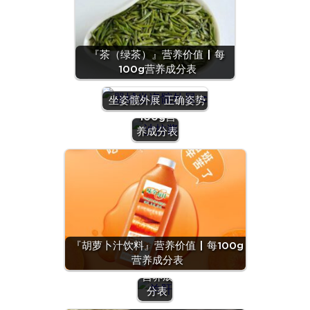
『茶（绿茶）』营养价值 | 每
100g营养成分表
『沙拉
酱』营养
坐姿髋外展 正确姿势
价值 | 每
100g营
养成分表
『羊
肝』营
养价值
『胡萝卜汁饮料』营养价值 | 每100g
| 每
营养成分表
100g
营养成
分表