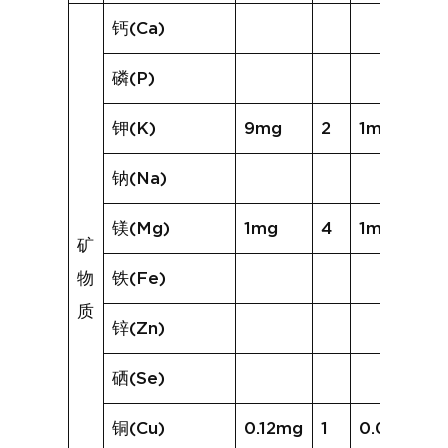
钙(Ca)
磷(P)
钾(K)
9mg
2
1mg
钠(Na)
镁(Mg)
1mg
4
1mg
矿
物
铁(Fe)
质
锌(Zn)
硒(Se)
铜(Cu)
0.12mg
1
0.02mg