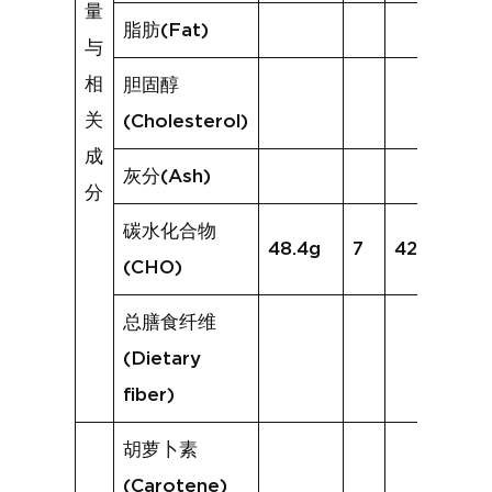
量
脂肪(Fat)
与
相
胆固醇
关
(Cholesterol)
成
灰分(Ash)
分
碳水化合物
48.4g
7
42.1g
(CHO)
总膳食纤维
(Dietary
fiber)
胡萝卜素
(Carotene)