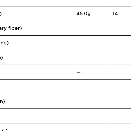
)
45.0g
14
y fiber)
ne)
)
—
n)
 C)