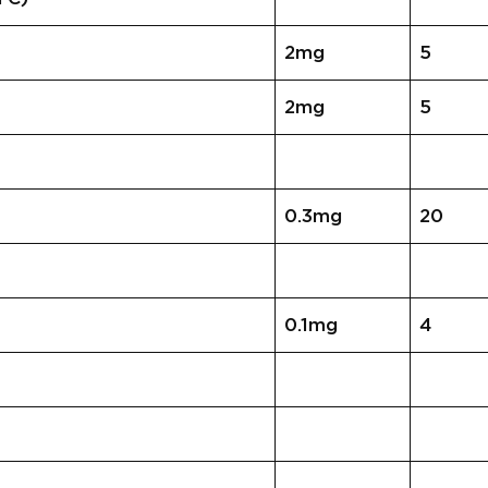
2mg
5
2mg
5
0.3mg
20
0.1mg
4