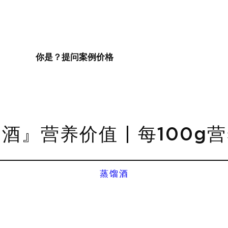
你是？
提问
案例
价格
酒』营养价值 | 每100g
蒸馏酒