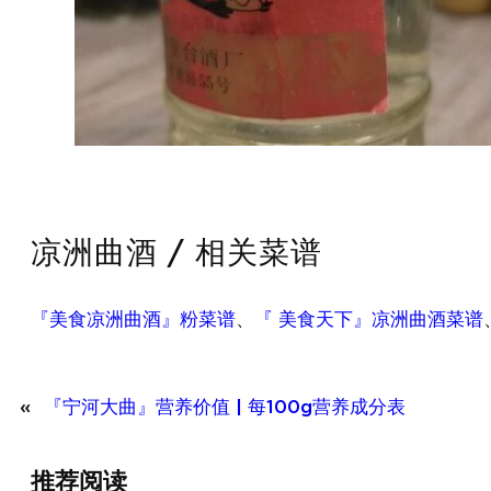
凉洲曲酒 / 相关菜谱
『美食凉洲曲酒』粉菜谱
、
『 美食天下』凉洲曲酒菜谱
«
『宁河大曲』营养价值 | 每100g营养成分表
『绿豆
推荐阅读
(干)』营养
『蛋（鹌