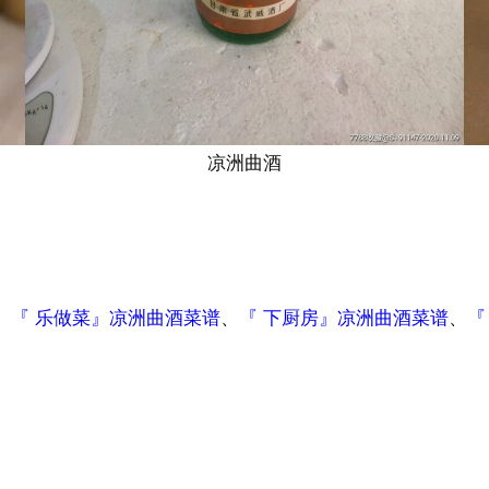
凉洲曲酒
、
『 乐做菜』凉洲曲酒菜谱
、
『 下厨房』凉洲曲酒菜谱
、
『
鹑