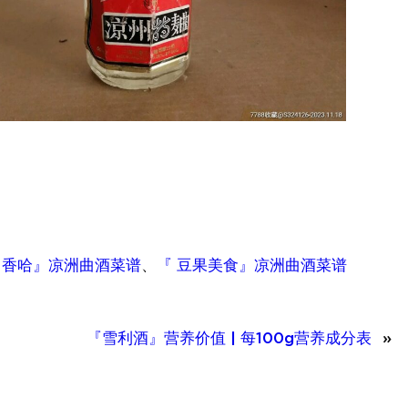
 香哈』凉洲曲酒菜谱
、
『 豆果美食』凉洲曲酒菜谱
『雪利酒』营养价值 | 每100g营养成分表
»
『沙拉
酱』营养