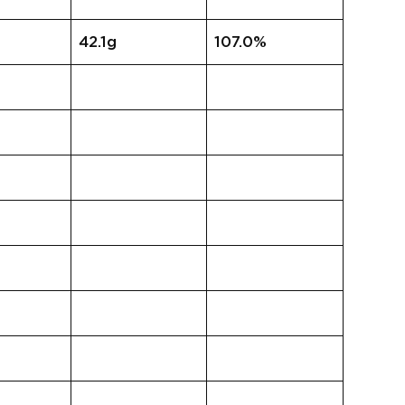
42.1g
107.0%