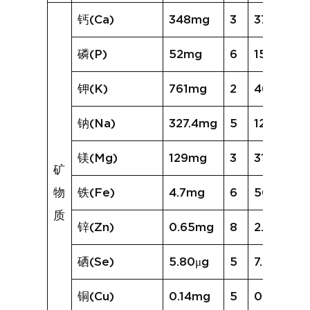
钙(Ca)
348mg
3
372mg
磷(P)
52mg
6
150mg
钾(K)
761mg
2
460mg
钠(Na)
327.4mg
5
1222.8mg
镁(Mg)
129mg
3
313mg
矿
物
铁(Fe)
4.7mg
6
50.9mg
质
锌(Zn)
0.65mg
8
2.22mg
硒(Se)
5.80μg
5
7.93μg
铜(Cu)
0.14mg
5
0.49mg