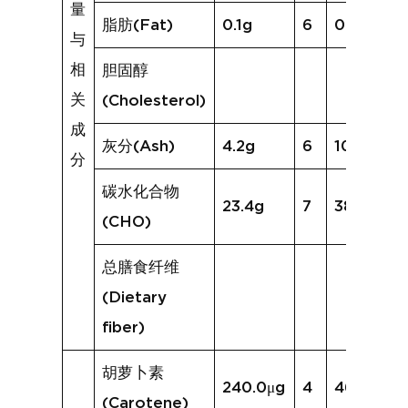
量
脂肪(Fat)
0.1g
6
0.5g
与
相
胆固醇
关
(Cholesterol)
成
灰分(Ash)
4.2g
6
10.2g
分
碳水化合物
23.4g
7
38.9g
(CHO)
总膳食纤维
(Dietary
fiber)
胡萝卜素
240.0μg
4
461.1μg
(Carotene)