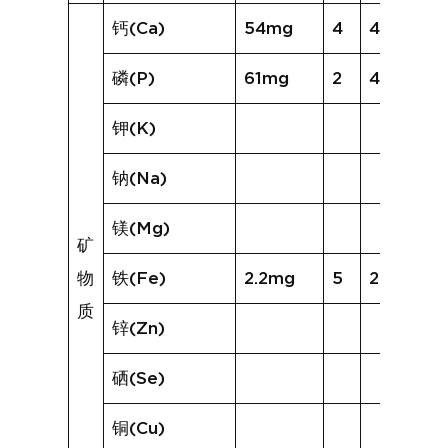
钙(Ca)
54mg
4
47mg
磷(P)
61mg
2
49mg
钾(K)
钠(Na)
镁(Mg)
矿
物
铁(Fe)
2.2mg
5
2.1mg
质
锌(Zn)
硒(Se)
铜(Cu)