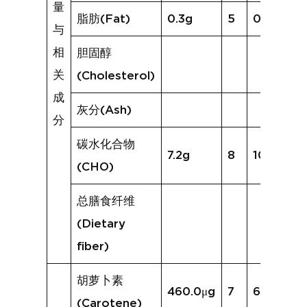
量
脂肪(Fat)
0.3g
5
0.3g
与
相
胆固醇
关
(Cholesterol)
成
灰分(Ash)
分
碳水化合物
7.2g
8
10.8g
(CHO)
总膳食纤维
(Dietary
fiber)
胡萝卜素
460.0μg
7
617.1μg
(Carotene)