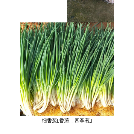
细香葱[香葱，四季葱]