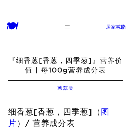
🍽
居家减脂
『细香葱[香葱，四季葱]』营养价
值 | 每100g营养成分表
葱蒜类
细香葱[香葱，四季葱]（
图
片
）/ 营养成分表