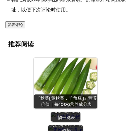
在此浏览器中保存我的显示名称、邮箱地址和网站地
址，以便下次评论时使用。
推荐阅读
『秋葵[黄秋葵，羊角豆]』营养
高热量食物有
价值 | 每100g营养成分表
哪些？Top
100 高热量食
物一览表
史密斯深蹲 正确
姿势