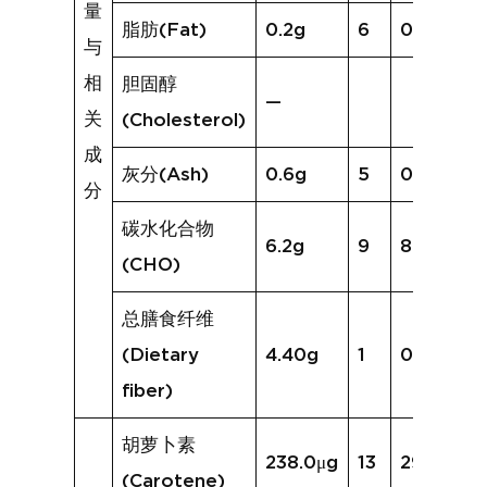
量
脂肪(Fat)
0.2g
6
0.6g
与
相
胆固醇
—
关
(Cholesterol)
成
灰分(Ash)
0.6g
5
0.7g
分
碳水化合物
6.2g
9
8.4g
(CHO)
总膳食纤维
(Dietary
4.40g
1
0.5g
fiber)
胡萝卜素
238.0μg
13
294.0μg
(Carotene)