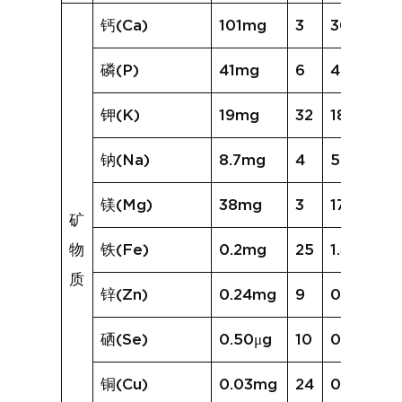
钙(Ca)
101mg
3
30mg
磷(P)
41mg
6
42mg
钾(K)
19mg
32
189mg
钠(Na)
8.7mg
4
5.8mg
镁(Mg)
38mg
3
17mg
矿
物
铁(Fe)
0.2mg
25
1.4mg
质
锌(Zn)
0.24mg
9
0.46mg
硒(Se)
0.50μg
10
0.63μg
铜(Cu)
0.03mg
24
0.13mg