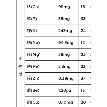
钙(Ca)
99mg
16
84mg
磷(P)
38mg
38
56mg
钾(K)
243mg
24
254mg
钠(Na)
94.3mg
12
66.0mg
镁(Mg)
29mg
25
32mg
矿
物
铁(Fe)
2.3mg
23
2.4mg
质
锌(Zn)
0.39mg
37
0.74mg
硒(Se)
1.20μg
13
1.07μg
铜(Cu)
0.10mg
20
0.17mg