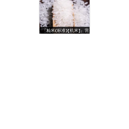
『籼米(标准)[机米]』营
养价值 | 每100g营养成分
表
『面条(干切面)』营养价值 | 每100g
营养成分表