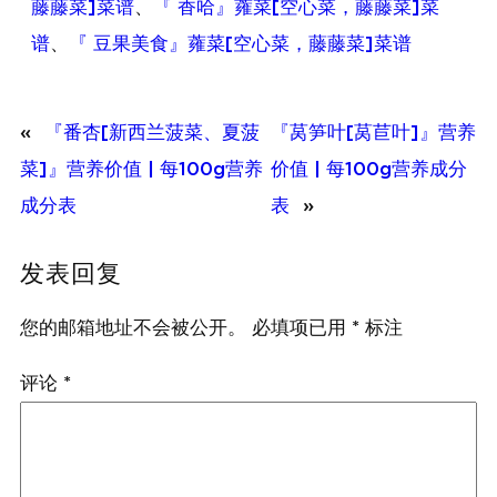
藤藤菜]菜谱
、
『 香哈』蕹菜[空心菜，藤藤菜]菜
谱
、
『 豆果美食』蕹菜[空心菜，藤藤菜]菜谱
«
『番杏[新西兰菠菜、夏菠
『莴笋叶[莴苣叶]』营养
菜]』营养价值 | 每100g营养
价值 | 每100g营养成分
成分表
表
»
发表回复
您的邮箱地址不会被公开。
必填项已用
*
标注
评论
*