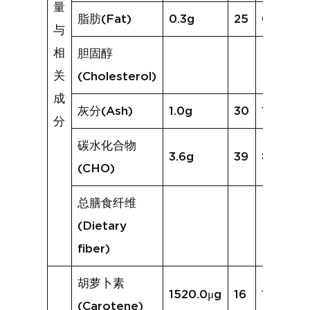
量
脂肪(Fat)
0.3g
25
0.4g
与
相
胆固醇
关
(Cholesterol)
成
灰分(Ash)
1.0g
30
1.3g
分
碳水化合物
3.6g
39
8.3g
(CHO)
总膳食纤维
(Dietary
fiber)
胡萝卜素
1520.0μg
16
1061.6μ
(Carotene)