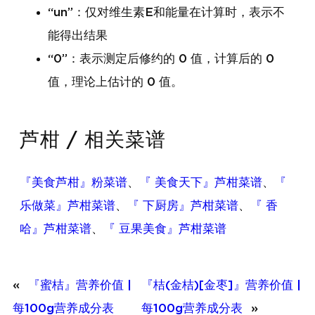
“un”：仅对维生素E和能量在计算时，表示不
能得出结果
“0”：表示测定后修约的 0 值，计算后的 0
值，理论上估计的 0 值。
芦柑 / 相关菜谱
『美食芦柑』粉菜谱
、
『 美食天下』芦柑菜谱
、
『
乐做菜』芦柑菜谱
、
『 下厨房』芦柑菜谱
、
『 香
哈』芦柑菜谱
、
『 豆果美食』芦柑菜谱
«
『蜜桔』营养价值 |
『桔(金桔)[金枣]』营养价值 |
每100g营养成分表
每100g营养成分表
»