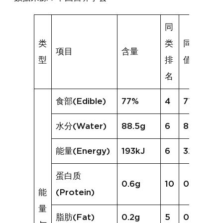
同
类
类
同类均
项目
含量
型
排
值
名
食部(Edible)
77%
4
77%
水分(Water)
88.5g
6
80.9g
能量(Energy)
193kJ
6
321kJ
蛋白质
0.6g
10
0.8g
能
(Protein)
量
脂肪(Fat)
0.2g
5
0.3g