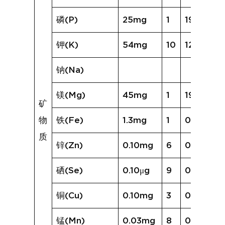
磷(P)
25mg
1
19mg
钾(K)
54mg
10
126mg
钠(Na)
镁(Mg)
45mg
1
19mg
矿
物
铁(Fe)
1.3mg
1
0.5mg
质
锌(Zn)
0.10mg
6
0.19mg
硒(Se)
0.10μg
9
0.45μg
铜(Cu)
0.10mg
3
0.07mg
锰(Mn)
0.03mg
8
0.07mg