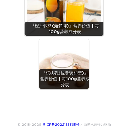
『橙汁饮料(茹梦牌)』营养价值 | 每
100g营养成分表
『核桃乳(佐餐调和型)』
营养价值 | 每100g营养成
分表
© 2018~2026
粤ICP备2022155365号
/ 由腾讯云强力驱动