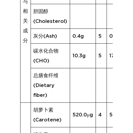
与
相
胆固醇
关
(Cholesterol)
成
灰分(Ash)
0.4g
5
0.4g
分
碳水化合物
10.3g
5
17.5g
(CHO)
总膳食纤维
(Dietary
fiber)
胡萝卜素
520.0μg
4
581.4μg
(Carotene)