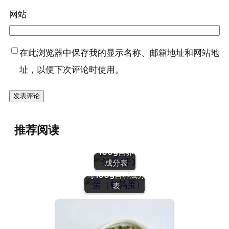
网站
在此浏览器中保存我的显示名称、邮箱地址和网站地
址，以便下次评论时使用。
『绿豆
推荐阅读
(干)』营养
价值 | 每
100g营养
『蛋（鹌鹑
成分表
蛋）』营养价值 |
每100g营养成分
表