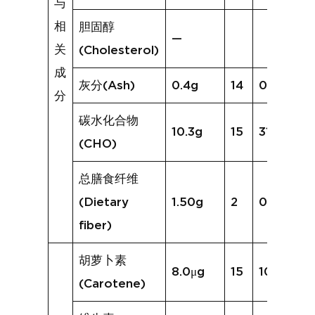
与
相
胆固醇
—
关
(Cholesterol)
成
灰分(Ash)
0.4g
14
0.9g
分
碳水化合物
10.3g
15
31.8g
(CHO)
总膳食纤维
(Dietary
1.50g
2
0.3g
fiber)
胡萝卜素
8.0μg
15
101.0μg
(Carotene)