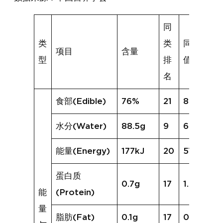
同
类
类
同类均
项目
含量
型
排
值
名
食部(Edible)
76%
21
85%
水分(Water)
88.5g
9
65.8g
能量(Energy)
177kJ
20
570kJ
蛋白质
0.7g
17
1.2g
能
(Protein)
量
脂肪(Fat)
0.1g
17
0.3g