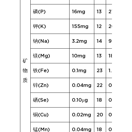
磷(P)
16mg
13
27mg
钾(K)
155mg
12
200mg
钠(Na)
3.2mg
14
9.3mg
镁(Mg)
10mg
13
18mg
矿
物
铁(Fe)
0.1mg
23
1.2mg
质
锌(Zn)
0.04mg
22
0.46mg
硒(Se)
0.10μg
18
0.96μg
铜(Cu)
0.02mg
20
0.48mg
锰(Mn)
0.04mg
18
0.17mg