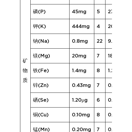
磷(P)
45mg
5
27mg
钾(K)
444mg
4
200mg
钠(Na)
0.8mg
22
9.3mg
镁(Mg)
20mg
7
18mg
矿
物
铁(Fe)
1.4mg
8
1.2mg
质
锌(Zn)
0.43mg
7
0.46mg
硒(Se)
1.20μg
6
0.96μg
铜(Cu)
0.10mg
8
0.48mg
锰(Mn)
0.20mg
7
0.17mg