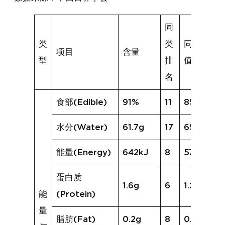
同
类
类
同类均
项目
含量
型
排
值
名
食部(Edible)
91%
11
85%
水分(Water)
61.7g
17
65.8g
能量(Energy)
642kJ
8
570kJ
蛋白质
1.6g
6
1.2g
能
(Protein)
量
脂肪(Fat)
0.2g
8
0.3g