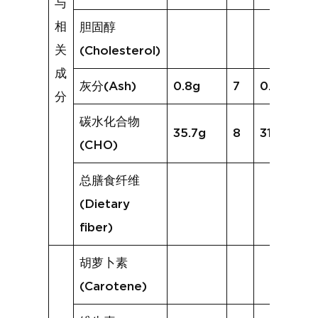
与
相
胆固醇
关
(Cholesterol)
成
灰分(Ash)
0.8g
7
0.9g
分
碳水化合物
35.7g
8
31.8g
(CHO)
总膳食纤维
(Dietary
fiber)
胡萝卜素
(Carotene)