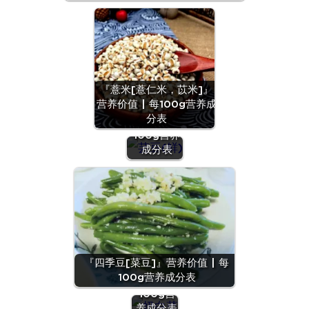
『薏米[薏仁米，苡米]』
『芸豆
营养价值 | 每100g营养成
(鲜)』营养
分表
价值 | 每
100g营养
成分表
『奶白
『四季豆[菜豆]』营养价值 | 每
菜』营养
100g营养成分表
价值 | 每
100g营
养成分表