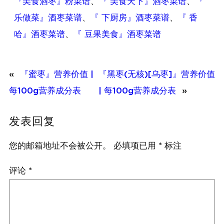
『美食酒枣』粉菜谱
、
『 美食天下』酒枣菜谱
、
『
乐做菜』酒枣菜谱
、
『 下厨房』酒枣菜谱
、
『 香
哈』酒枣菜谱
、
『 豆果美食』酒枣菜谱
«
『蜜枣』营养价值 |
『黑枣(无核)[乌枣]』营养价值
每100g营养成分表
| 每100g营养成分表
»
发表回复
您的邮箱地址不会被公开。
必填项已用
*
标注
评论
*