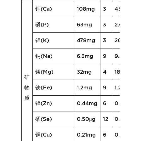
钙(Ca)
108mg
3
45mg
磷(P)
63mg
3
27mg
钾(K)
478mg
3
200mg
钠(Na)
6.3mg
9
9.3mg
镁(Mg)
32mg
4
18mg
矿
物
铁(Fe)
1.2mg
9
1.2mg
质
锌(Zn)
0.44mg
6
0.46mg
硒(Se)
0.50μg
12
0.96μg
铜(Cu)
0.21mg
6
0.48mg