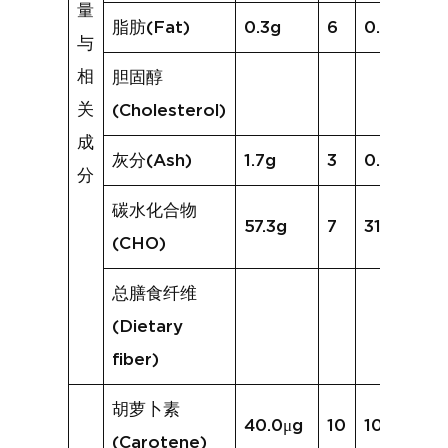
量
脂肪(Fat)
0.3g
6
0.3g
与
相
胆固醇
关
(Cholesterol)
成
灰分(Ash)
1.7g
3
0.9g
分
碳水化合物
57.3g
7
31.8g
(CHO)
总膳食纤维
(Dietary
fiber)
胡萝卜素
40.0μg
10
101.0μg
(Carotene)