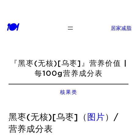
🍽
居家减脂
『黑枣(无核)[乌枣]』营养价值 |
每100g营养成分表
核果类
黑枣(无核)[乌枣]（
图片
）/
营养成分表