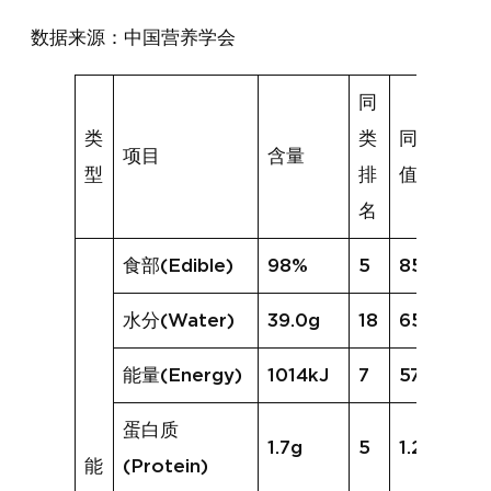
数据来源：中国营养学会
同
类
类
同类均
项目
含量
型
排
值
名
食部(Edible)
98%
5
85%
水分(Water)
39.0g
18
65.8g
能量(Energy)
1014kJ
7
570kJ
蛋白质
1.7g
5
1.2g
能
(Protein)