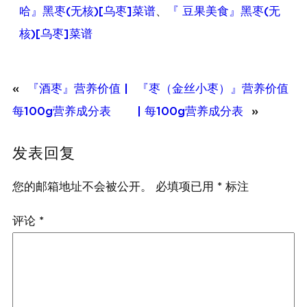
哈』黑枣(无核)[乌枣]菜谱
、
『 豆果美食』黑枣(无
核)[乌枣]菜谱
«
『酒枣』营养价值 |
『枣（金丝小枣）』营养价值
每100g营养成分表
| 每100g营养成分表
»
发表回复
您的邮箱地址不会被公开。
必填项已用
*
标注
评论
*