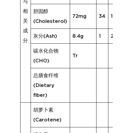
与
相
胆固醇
72mg
34
172mg
关
(Cholesterol)
成
灰分(Ash)
8.4g
1
2.2g
分
碳水化合物
Tr
(CHO)
总膳食纤维
(Dietary
fiber)
胡萝卜素
(Carotene)