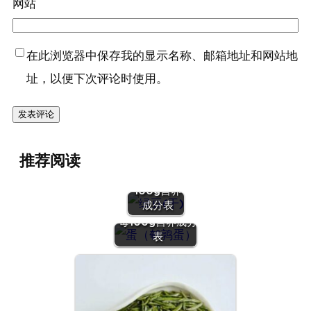
网站
在此浏览器中保存我的显示名称、邮箱地址和网站地
址，以便下次评论时使用。
『绿豆
推荐阅读
(干)』营养
价值 | 每
100g营养
『蛋（鹌鹑
成分表
蛋）』营养价值 |
每100g营养成分
表