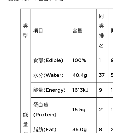
同
类
类
项目
含量
同类均值
型
排
名
食部(Edible)
100%
1
93%
水分(Water)
40.4g
37
55.1g
能量(Energy)
1613kJ
9
1164kJ
蛋白质
16.5g
21
15.7g
能
(Protein)
量
脂肪(Fat)
36.0g
8
21.8g