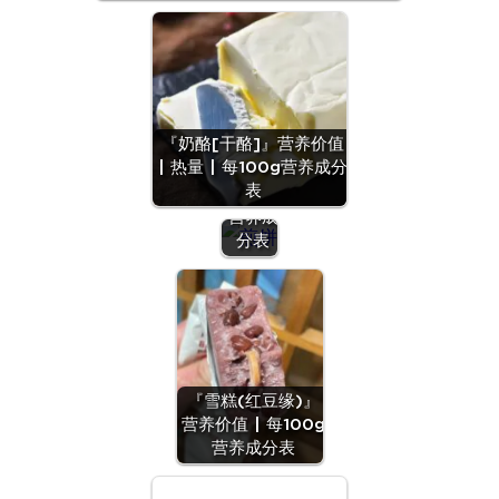
『煎
饼』营
『奶酪[干酪]』营养价值
养价值
| 热量 | 每100g营养成分
| 每
表
100g
营养成
分表
『雪糕(红豆缘)』
营养价值 | 每100g
营养成分表