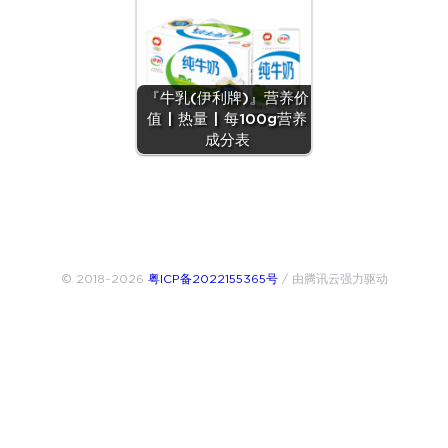
『牛乳(伊利牌)』营养价
值 | 热量 | 每100g营养
成分表
© 2018~2026
粤ICP备2022155365号
/ 由腾讯云强力驱动