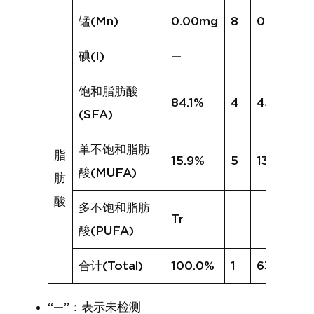
锰(Mn)
0.00mg
8
0.03mg
碘(I)
—
饱和脂肪酸
84.1%
4
45.1%
(SFA)
单不饱和脂肪
脂
15.9%
5
13.5%
酸(MUFA)
肪
酸
多不饱和脂肪
Tr
酸(PUFA)
合计(Total)
100.0%
1
63.4%
“—”：表示未检测