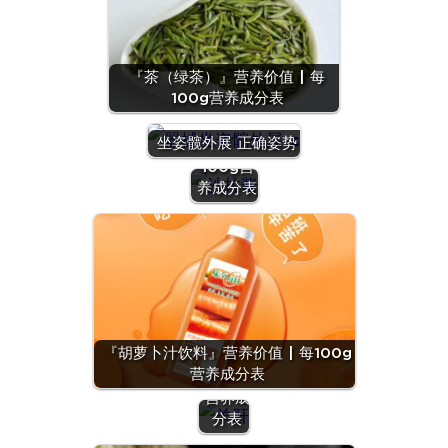
『茶（绿茶）』营养价值 | 每
100g营养成分表
『沙拉
酱』营养
坐姿髋外展 正确姿势
价值 | 每
100g营
养成分表
『羊
肝』营
养价值
『胡萝卜汁饮料』营养价值 | 每100g
| 每
营养成分表
100g
营养成
分表