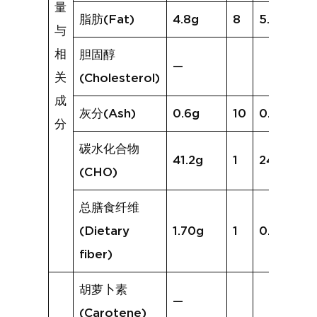
量
脂肪(Fat)
4.8g
8
5.8g
与
相
胆固醇
—
关
(Cholesterol)
成
灰分(Ash)
0.6g
10
0.7g
分
碳水化合物
41.2g
1
24.5g
(CHO)
总膳食纤维
(Dietary
1.70g
1
0.3g
fiber)
胡萝卜素
—
(Carotene)