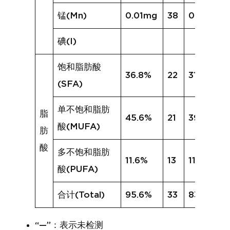
锰(Mn)
0.01mg
38
0.08mg
碘(I)
饱和脂肪酸
36.8%
22
31.9%
(SFA)
单不饱和脂肪
脂
45.6%
21
39.6%
酸(MUFA)
肪
酸
多不饱和脂肪
11.6%
13
11.3%
酸(PUFA)
合计(Total)
95.6%
33
83.0%
“—”：表示未检测