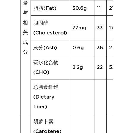
量
脂肪(Fat)
30.6g
11
21.8g
与
相
胆固醇
77mg
33
172mg
关
(Cholesterol)
成
灰分(Ash)
0.6g
36
2.2g
分
碳水化合物
2.2g
22
5.2g
(CHO)
总膳食纤维
(Dietary
fiber)
胡萝卜素
(Carotene)