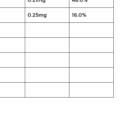
0.21mg
48.0%
0.25mg
16.0%