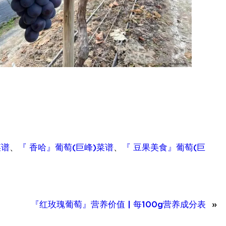
菜谱
、
『 香哈』葡萄(巨峰)菜谱
、
『 豆果美食』葡萄(巨
『红玫瑰葡萄』营养价值 | 每100g营养成分表
»