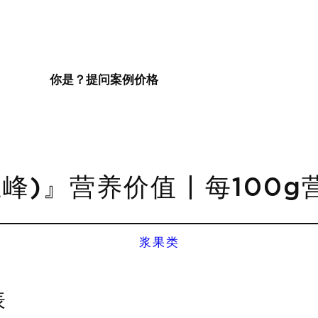
你是？
提问
案例
价格
峰)』营养价值 | 每100
浆果类
表