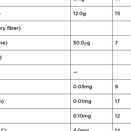
)
12.0g
15
 fiber)
ne)
30.0μg
7
)
—
0.03mg
9
n)
0.01mg
17
0.10mg
12
 C)
4.0mg
12