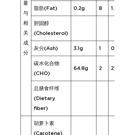
量
脂肪(Fat)
0.2g
8
1.0g
与
相
胆固醇
关
(Cholesterol)
成
灰分(Ash)
3.1g
1
0.8g
分
碳水化合物
64.8g
2
21.4g
(CHO)
总膳食纤维
(Dietary
fiber)
胡萝卜素
(Carotene)