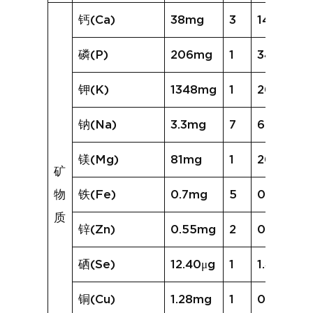
钙(Ca)
38mg
3
14mg
磷(P)
206mg
1
34mg
钾(K)
1348mg
1
205mg
钠(Na)
3.3mg
7
6.1mg
镁(Mg)
81mg
1
20mg
矿
物
铁(Fe)
0.7mg
5
0.6mg
质
锌(Zn)
0.55mg
2
0.23mg
硒(Se)
12.40μg
1
1.49μg
铜(Cu)
1.28mg
1
0.13mg