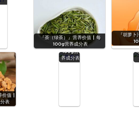
『燕麦
『胡萝卜汁
『茶（绿茶）』营养价值 | 每
片』营养
1
100g营养成分表
价值 | 每
油
100g营
养成分表
价值 |
成分表