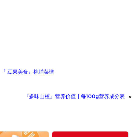
、
『 豆果美食』桃脯菜谱
『多味山楂』营养价值 | 每100g营养成分表
»