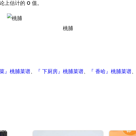
论上估计的 0 值。
桃脯
做菜』桃脯菜谱
、
『 下厨房』桃脯菜谱
、
『 香哈』桃脯菜谱
鹑
 |
成分