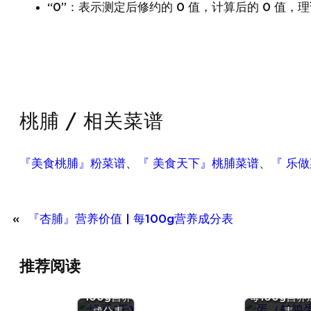
“0”：表示测定后修约的 0 值，计算后的 0 值，理
桃脯 / 相关菜谱
『美食桃脯』粉菜谱
、
『 美食天下』桃脯菜谱
、
『 乐
«
『杏脯』营养价值 | 每100g营养成分表
『绿豆
推荐阅读
(干)』营养
『蛋（鹌
价值 | 每
蛋）』营养价值
100g营养
每100g营养