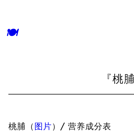
🍽
『桃脯
桃脯（
图片
）/ 营养成分表