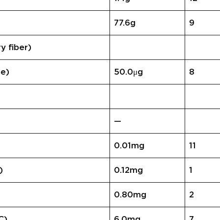
77.6g
9
 fiber)
e)
50.0μg
8
—
0.01mg
11
)
0.12mg
1
0.80mg
2
C)
6.0mg
7