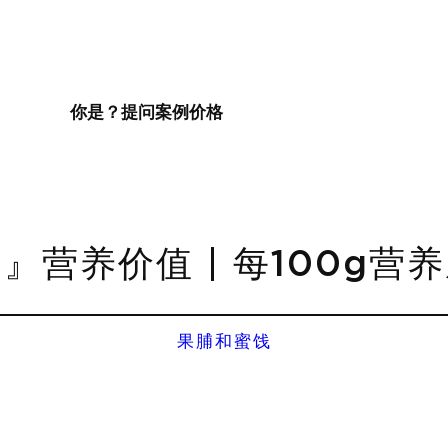
你是？
提问
案例
价格
』营养价值 | 每100g营
果脯和蜜饯