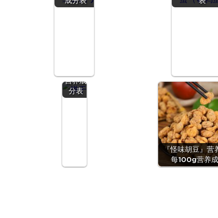
成分表
表
『饼干
(均
值)』
营养价
值 | 每
100g
营养成
分表
『怪味胡豆』营养
每100g营养