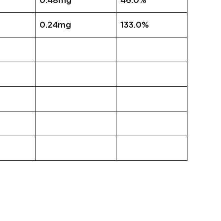
0.48mg
46.0%
0.24mg
133.0%