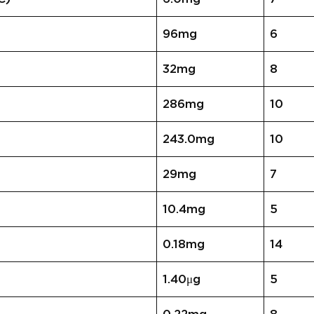
96mg
6
32mg
8
286mg
10
243.0mg
10
29mg
7
10.4mg
5
0.18mg
14
1.40μg
5