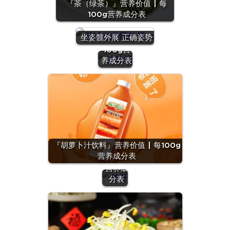
『茶（绿茶）』营养价值 | 每
100g营养成分表
『沙拉
酱』营养
坐姿髋外展 正确姿势
价值 | 每
100g营
养成分表
『羊
肝』营
养价值
『胡萝卜汁饮料』营养价值 | 每100g
| 每
营养成分表
100g
营养成
分表