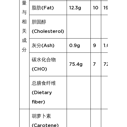
量
脂肪(Fat)
12.3g
10
19.6g
与
相
胆固醇
关
(Cholesterol)
成
灰分(Ash)
0.9g
9
1.0g
分
碳水化合物
75.4g
7
72.0g
(CHO)
总膳食纤维
(Dietary
fiber)
胡萝卜素
(Carotene)