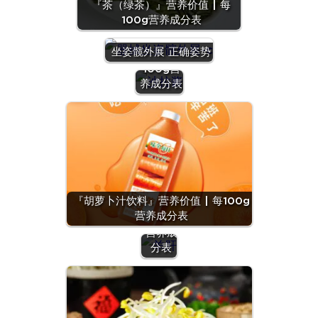
『茶（绿茶）』营养价值 | 每
100g营养成分表
『沙拉
酱』营养
坐姿髋外展 正确姿势
价值 | 每
100g营
养成分表
『羊
肝』营
养价值
『胡萝卜汁饮料』营养价值 | 每100g
| 每
营养成分表
100g
营养成
分表