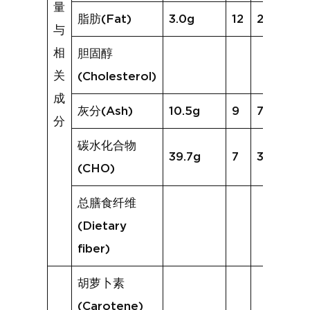
量
脂肪(Fat)
3.0g
12
23.8g
与
相
胆固醇
关
(Cholesterol)
成
灰分(Ash)
10.5g
9
7.0g
分
碳水化合物
39.7g
7
32.5g
(CHO)
总膳食纤维
(Dietary
fiber)
胡萝卜素
(Carotene)