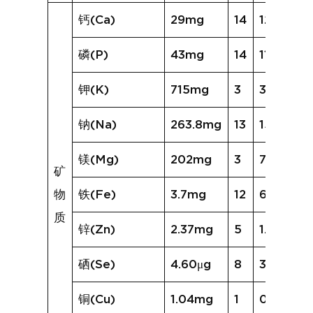
钙(Ca)
29mg
14
125mg
磷(P)
43mg
14
118mg
钾(K)
715mg
3
328mg
钠(Na)
263.8mg
13
1507.8m
镁(Mg)
202mg
3
71mg
矿
物
铁(Fe)
3.7mg
12
6.4mg
质
锌(Zn)
2.37mg
5
1.22mg
硒(Se)
4.60μg
8
3.59μg
铜(Cu)
1.04mg
1
0.35mg