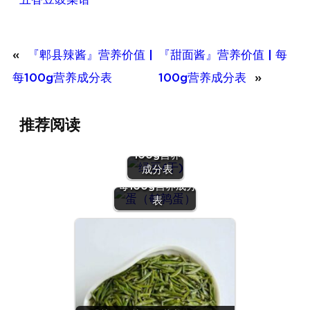
«
『郫县辣酱』营养价值 |
『甜面酱』营养价值 | 每
每100g营养成分表
100g营养成分表
»
『绿豆
推荐阅读
(干)』营养
价值 | 每
100g营养
『蛋（鹌鹑
成分表
蛋）』营养价值 |
每100g营养成分
表