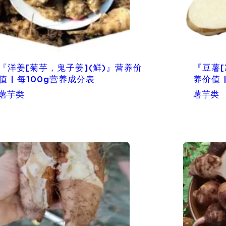
『洋姜[菊芋，鬼子姜](鲜)』营养价
『豆薯[
值 | 每100g营养成分表
养价值 
薯芋类
薯芋类