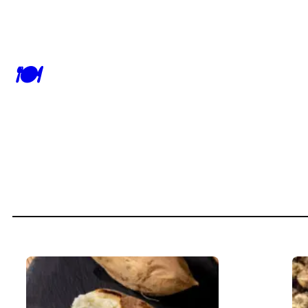
跳
至
内
🍽
容