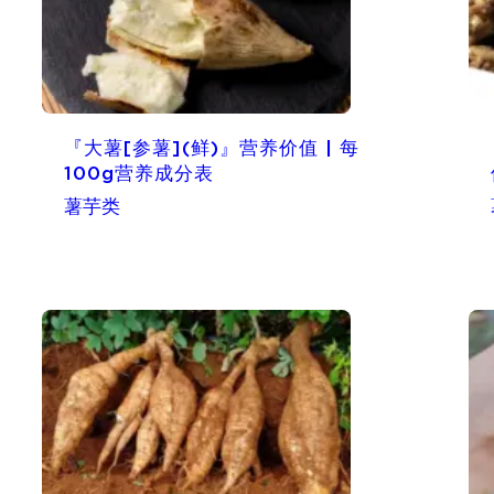
『大薯[参薯](鲜)』营养价值 | 每
100g营养成分表
薯芋类