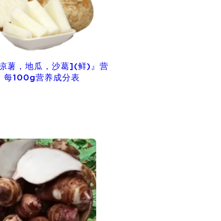
凉薯，地瓜，沙葛](鲜)』营
| 每100g营养成分表