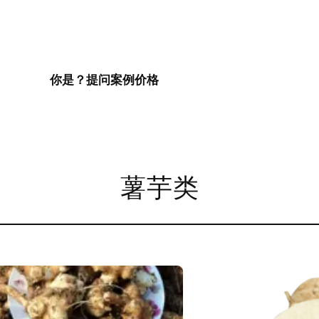
你是？
提问
案例
价格
薯芋类