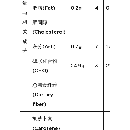
量
脂肪(Fat)
0.2g
4
0.8g
与
相
胆固醇
关
(Cholesterol)
成
灰分(Ash)
0.7g
7
1.4g
分
碳水化合物
24.9g
3
21.8g
(CHO)
总膳食纤维
(Dietary
fiber)
胡萝卜素
(Carotene)