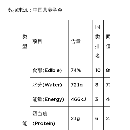
数据来源：中国营养学会
同
类
类
同类均
项目
含量
型
排
值
名
食部(Edible)
74%
10
88%
水分(Water)
72.1g
8
73.4g
能量(Energy)
466kJ
3
444kJ
蛋白质
2.1g
6
2.6g
能
(Protein)