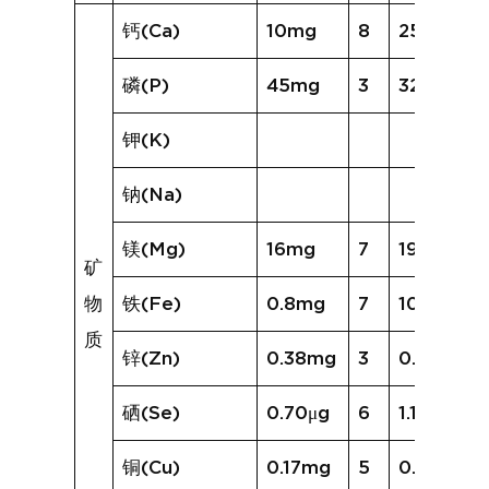
钙(Ca)
10mg
8
25mg
磷(P)
45mg
3
32mg
钾(K)
钠(Na)
镁(Mg)
16mg
7
19mg
矿
物
铁(Fe)
0.8mg
7
10.0mg
质
锌(Zn)
0.38mg
3
0.45mg
硒(Se)
0.70μg
6
1.11μg
铜(Cu)
0.17mg
5
0.22mg