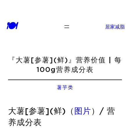
🍽
居家减脂
『大薯[参薯](鲜)』营养价值 | 每
100g营养成分表
薯芋类
大薯[参薯](鲜)（
图片
）/ 营
养成分表