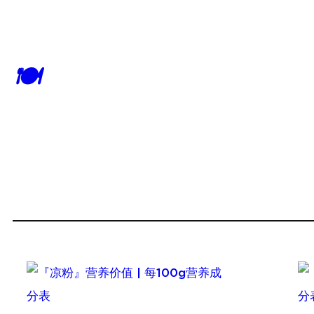
跳
至
内
🍽
容