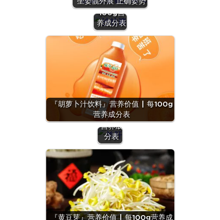
坐姿髋外展 正确姿势
价值 | 每
100g营
养成分表
『羊
肝』营
养价值
『胡萝卜汁饮料』营养价值 | 每100g
| 每
营养成分表
100g
营养成
分表
『黄豆芽』营养价值 | 每100g营养成