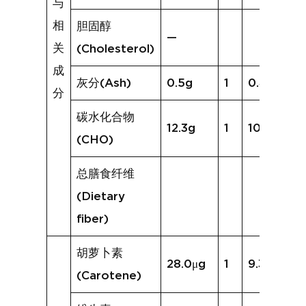
与
相
胆固醇
—
关
(Cholesterol)
成
灰分(Ash)
0.5g
1
0.4g
分
碳水化合物
12.3g
1
10.4g
(CHO)
总膳食纤维
(Dietary
fiber)
胡萝卜素
28.0μg
1
9.3μg
(Carotene)