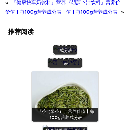
«
『健康快车奶饮料』营养
『胡萝卜汁饮料』营养价
价值 | 每100g营养成分表
值 | 每100g营养成分表
»
『绿豆
推荐阅读
(干)』营养
价值 | 每
100g营养
『蛋（鹌鹑
成分表
蛋）』营养价值 |
每100g营养成分
表
『茶（绿茶）』营养价值 | 每
100g营养成分表
『沙拉
酱』营养