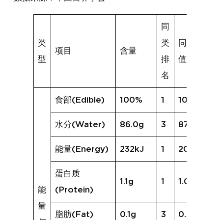
同
类
类
同类均
项目
含量
型
排
值
名
食部(Edible)
100%
1
100%
水分(Water)
86.0g
3
87.8g
能量(Energy)
232kJ
1
206kJ
蛋白质
1.1g
1
1.0g
能
(Protein)
量
脂肪(Fat)
0.1g
3
0.3g