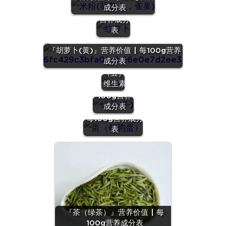
成分表
每100g
营养成分
表
『胡萝卜(黄)』营养价值 | 每100g营养
成分表
营养
『绿豆
（五）：
(干)』营养
维生素
价值 | 每
100g营养
『蛋（鹌鹑
成分表
蛋）』营养价值 |
每100g营养成分
表
『茶（绿茶）』营养价值 | 每
100g营养成分表