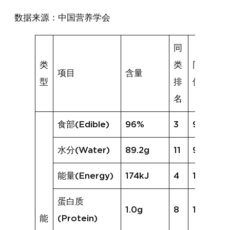
数据来源：中国营养学会
同
类
类
同类均
项目
含量
型
排
值
名
食部(Edible)
96%
3
90%
水分(Water)
89.2g
11
90.3g
能量(Energy)
174kJ
4
156kJ
蛋白质
1.0g
8
1.1g
能
(Protein)