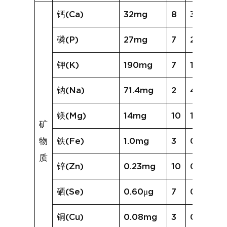
钙(Ca)
32mg
8
38mg
磷(P)
27mg
7
27mg
钾(K)
190mg
7
186mg
钠(Na)
71.4mg
2
48.1mg
镁(Mg)
14mg
10
18mg
矿
物
铁(Fe)
1.0mg
3
0.9mg
质
锌(Zn)
0.23mg
10
0.34mg
硒(Se)
0.60μg
7
0.78μg
铜(Cu)
0.08mg
3
0.04mg