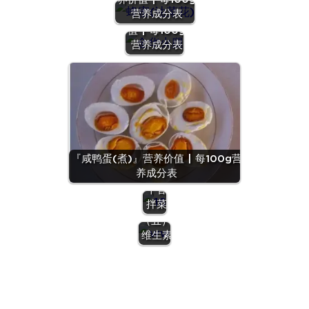
『金华火
营养成分表
腿』营养价
值 | 每100g
营养成分表
『咸鸭蛋(煮)』营养价值 | 每100g营
凉拌
养成分表
菜 |
十香
拌菜
营养
（五）：
维生素