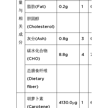
量
脂肪(Fat)
0.2g
1
0.1g
与
相
胆固醇
关
(Cholesterol)
成
灰分(Ash)
0.8g
3
0.7g
分
碳水化合物
8.8g
4
7.7g
(CHO)
总膳食纤维
(Dietary
fiber)
胡萝卜素
4130.0μg
1
615.7μg
(Carotene)