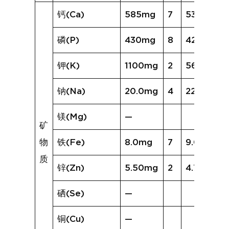
钙(Ca)
585mg
7
539mg
磷(P)
430mg
8
428mg
钾(K)
1100mg
2
560mg
钠(Na)
20.0mg
4
22.8mg
镁(Mg)
—
矿
物
铁(Fe)
8.0mg
7
9.0mg
质
锌(Zn)
5.50mg
2
4.72mg
硒(Se)
—
铜(Cu)
—