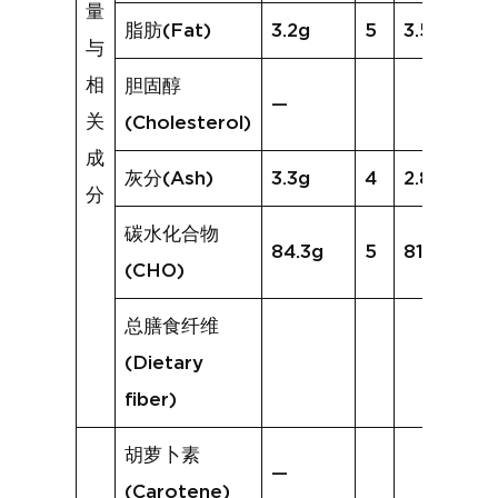
量
脂肪(Fat)
3.2g
5
3.5g
与
相
胆固醇
—
关
(Cholesterol)
成
灰分(Ash)
3.3g
4
2.8g
分
碳水化合物
84.3g
5
81.1g
(CHO)
总膳食纤维
(Dietary
fiber)
胡萝卜素
—
(Carotene)