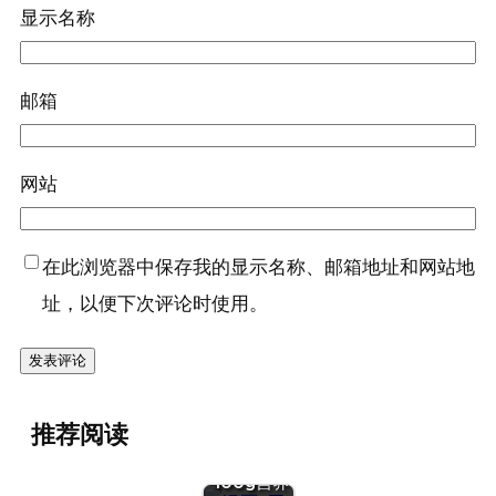
显示名称
邮箱
网站
在此浏览器中保存我的显示名称、邮箱地址和网站地
址，以便下次评论时使用。
『绿豆
推荐阅读
(干)』营养
价值 | 每
100g营养
『蛋（鹌鹑