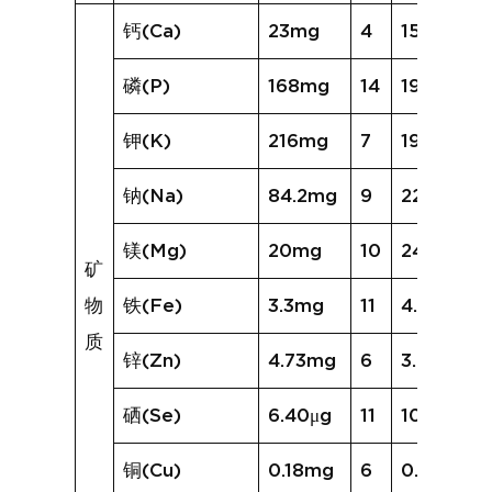
钙(Ca)
23mg
4
15mg
磷(P)
168mg
14
193mg
钾(K)
216mg
7
191mg
钠(Na)
84.2mg
9
225.6mg
镁(Mg)
20mg
10
24mg
矿
物
铁(Fe)
3.3mg
11
4.9mg
质
锌(Zn)
4.73mg
6
3.81mg
硒(Se)
6.40μg
11
10.70μg
铜(Cu)
0.18mg
6
0.19mg