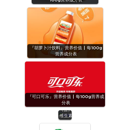
100g营养成分表
『胡萝卜汁饮料』营养价值 | 每100g
营养成分表
『可口可乐』营养价值 | 每100g营养成
分表
营养
（五）：
维生素