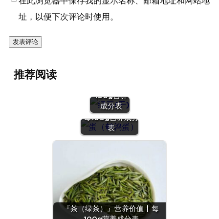
在此浏览器中保存我的显示名称、邮箱地址和网站地
址，以便下次评论时使用。
『绿豆
推荐阅读
(干)』营养
价值 | 每
100g营养
『蛋（鹌鹑
成分表
蛋）』营养价值 |
每100g营养成分
表
『茶（绿茶）』营养价值 | 每