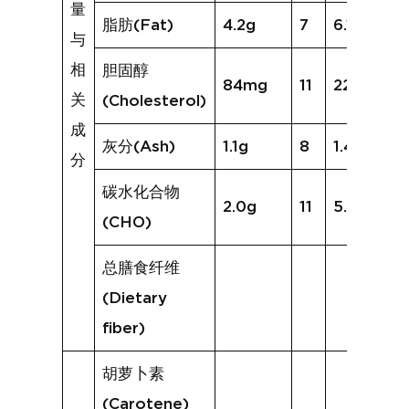
量
脂肪(Fat)
4.2g
7
6.1g
与
相
胆固醇
84mg
11
224mg
关
(Cholesterol)
成
灰分(Ash)
1.1g
8
1.4g
分
碳水化合物
2.0g
11
5.2g
(CHO)
总膳食纤维
(Dietary
fiber)
胡萝卜素
(Carotene)