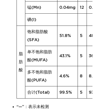
锰(Mn)
0.04mg
12
0.12mg
碘(I)
饱和脂肪酸
51.8%
5
48.9%
(SFA)
单不饱和脂肪
脂
43.1%
5
36.7%
酸(MUFA)
肪
酸
多不饱和脂肪
4.6%
8
8.3%
酸(PUFA)
合计(Total)
99.5%
5
93.9%
“—”：表示未检测