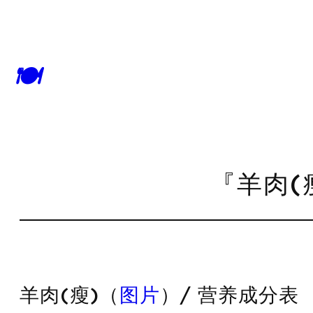
🍽
『羊肉(
羊肉(瘦)（
图片
）/ 营养成分表