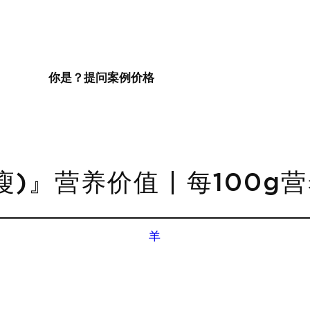
你是？
提问
案例
价格
瘦)』营养价值 | 每100g
羊