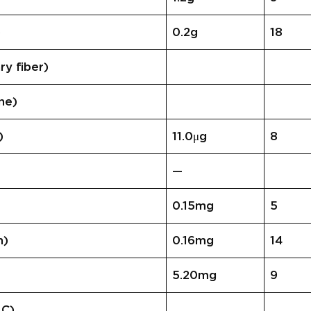
)
0.2g
18
 fiber)
ne)
)
11.0μg
8
—
0.15mg
5
n)
0.16mg
14
5.20mg
9
 C)