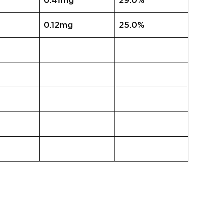
0.41mg
29.0%
0.12mg
25.0%