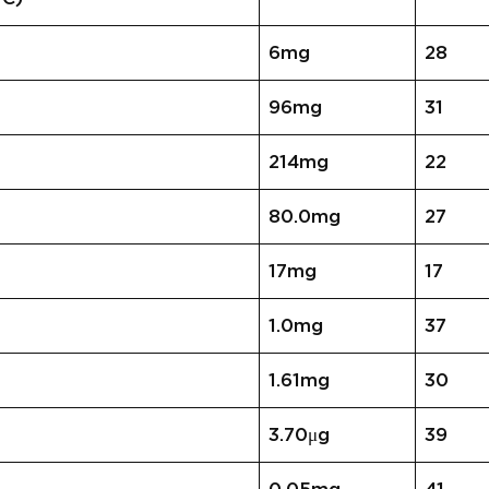
6mg
28
96mg
31
214mg
22
80.0mg
27
17mg
17
1.0mg
37
1.61mg
30
3.70μg
39