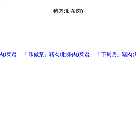
猪肉(肋条肉)
肉)菜谱
、
『 乐做菜』猪肉(肋条肉)菜谱
、
『 下厨房』猪肉(
表