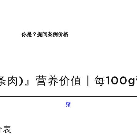
你是？
提问
案例
价格
条肉)』营养价值 | 每100
猪
分表