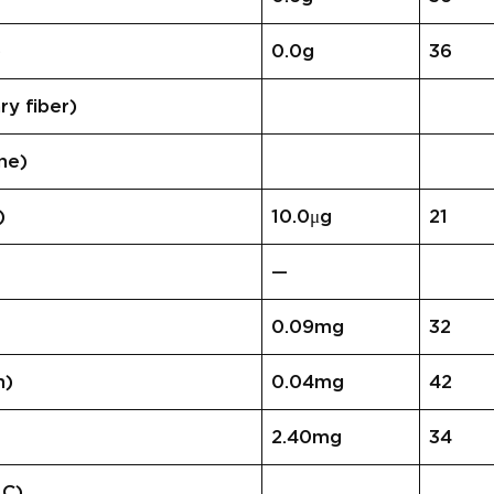
)
0.0g
36
 fiber)
ne)
)
10.0μg
21
—
0.09mg
32
n)
0.04mg
42
2.40mg
34
 C)