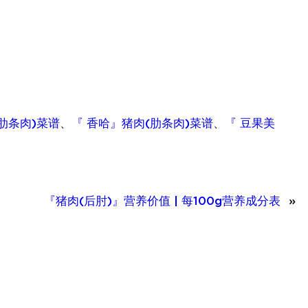
肋条肉)菜谱
、
『 香哈』猪肉(肋条肉)菜谱
、
『 豆果美
『猪肉(后肘)』营养价值 | 每100g营养成分表
»