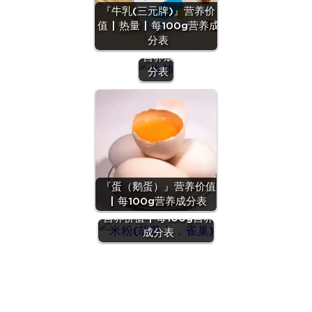
『牛乳(三元牌)』营养价
养价值
值 | 热量 | 每100g营养成
| 每
分表
100g
营养成
分表
『蛋（鹅蛋）』营养价值
| 每100g营养成分表
『米粉(胡萝卜，雀巢)』
营养价值 | 每100g营养
成分表