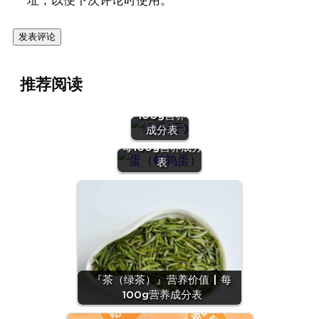
址，以便下次评论时使用。
『绿豆
推荐阅读
(干)』营养
价值 | 每
100g营养
『蛋（鹌鹑
成分表
蛋）』营养价值 |
每100g营养成分
表
『茶（绿茶）』营养价值 | 每
100g营养成分表