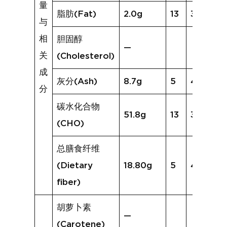
量
脂肪(Fat)
2.0g
13
3.7g
与
相
胆固醇
—
关
(Cholesterol)
成
灰分(Ash)
8.7g
5
4.7g
分
碳水化合物
51.8g
13
34.5g
(CHO)
总膳食纤维
(Dietary
18.80g
5
4.6g
fiber)
胡萝卜素
—
(Carotene)