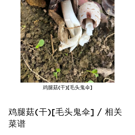
鸡腿菇(干)[毛头鬼伞]
鸡腿菇(干)[毛头鬼伞] / 相关
菜谱