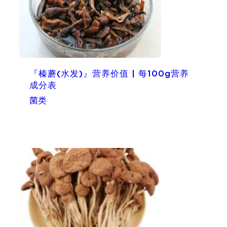
『榛蘑(水发)』营养价值 | 每100g营养
成分表
菌类