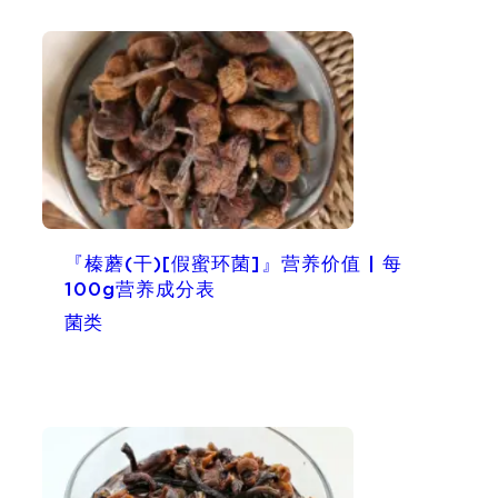
『榛蘑(干)[假蜜环菌]』营养价值 | 每
100g营养成分表
菌类