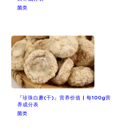
菌类
『珍珠白蘑(干)』营养价值 | 每100g营
养成分表
菌类