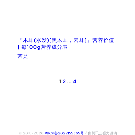
『木耳(水发)[黑木耳，云耳]』营养价值
| 每100g营养成分表
菌类
1
2
…
4
© 2018~2026
粤ICP备2022155365号
/ 由腾讯云强力驱动