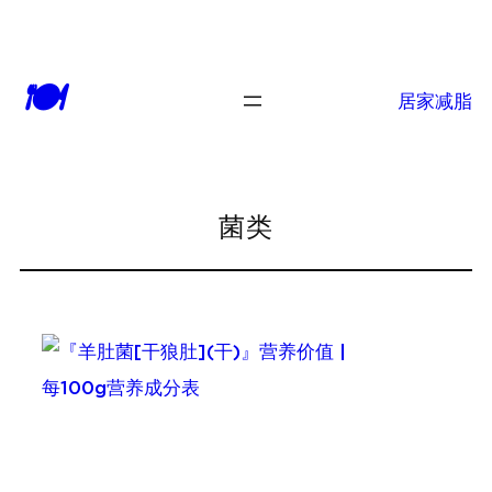
跳
至
🍽
内
居家减脂
容
菌类