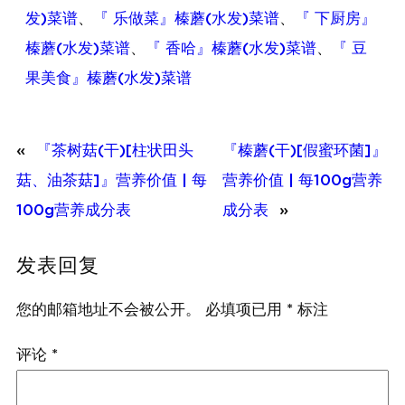
发)菜谱
、
『 乐做菜』榛蘑(水发)菜谱
、
『 下厨房』
榛蘑(水发)菜谱
、
『 香哈』榛蘑(水发)菜谱
、
『 豆
果美食』榛蘑(水发)菜谱
«
『茶树菇(干)[柱状田头
『榛蘑(干)[假蜜环菌]』
菇、油茶菇]』营养价值 | 每
营养价值 | 每100g营养
100g营养成分表
成分表
»
发表回复
您的邮箱地址不会被公开。
必填项已用
*
标注
评论
*