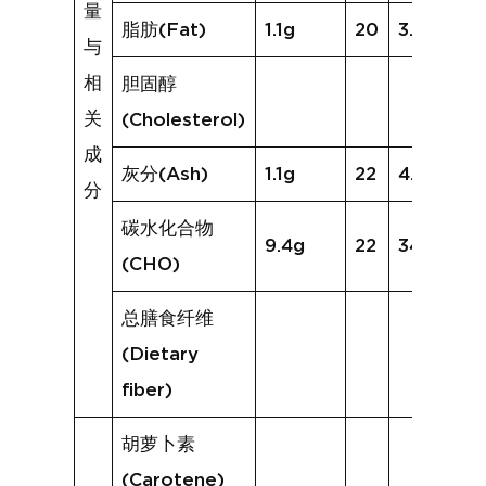
量
脂肪(Fat)
1.1g
20
3.7g
与
相
胆固醇
关
(Cholesterol)
成
灰分(Ash)
1.1g
22
4.7g
分
碳水化合物
9.4g
22
34.5g
(CHO)
总膳食纤维
(Dietary
fiber)
胡萝卜素
(Carotene)