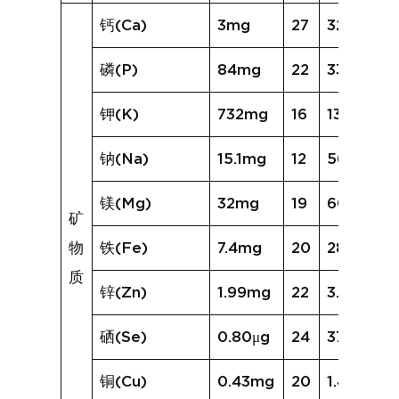
钙(Ca)
3mg
27
32mg
磷(P)
84mg
22
338mg
钾(K)
732mg
16
1342mg
钠(Na)
15.1mg
12
56.4mg
镁(Mg)
32mg
19
60mg
矿
物
铁(Fe)
7.4mg
20
28.8mg
质
锌(Zn)
1.99mg
22
3.84mg
硒(Se)
0.80μg
24
37.39μg
铜(Cu)
0.43mg
20
1.44mg