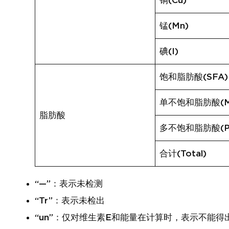
铜(Cu)
锰(Mn)
碘(I)
饱和脂肪酸(SFA)
单不饱和脂肪酸(M
脂肪酸
多不饱和脂肪酸(P
合计(Total)
“—”：表示未检测
“Tr”：表示未检出
“un”：仅对维生素E和能量在计算时，表示不能得