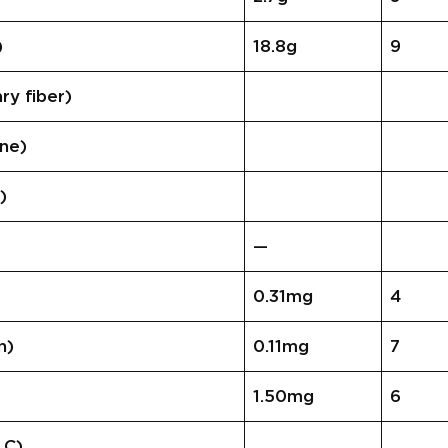
)
18.8g
9
 fiber)
ne)
)
—
0.31mg
4
n)
0.11mg
7
1.50mg
6
 C)