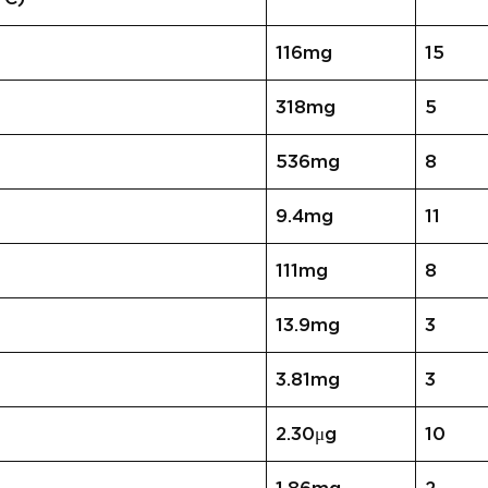
116mg
15
318mg
5
536mg
8
9.4mg
11
111mg
8
13.9mg
3
3.81mg
3
2.30μg
10