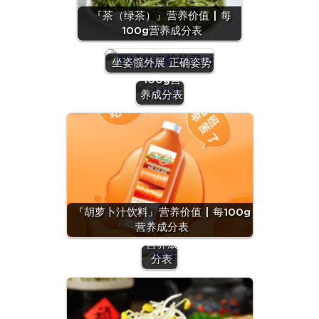
『茶（绿茶）』营养价值 | 每
100g营养成分表
『沙拉
酱』营养
坐姿髋外展 正确姿势
价值 | 每
100g营
养成分表
『羊
肝』营
养价值
『胡萝卜汁饮料』营养价值 | 每100g
| 每
营养成分表
100g
营养成
分表