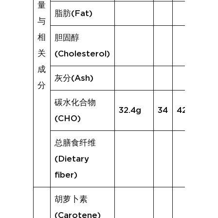
量
脂肪(Fat)
与
相
胆固醇
关
(Cholesterol)
成
灰分(Ash)
分
碳水化合物
32.4g
34
42.1g
(CHO)
总膳食纤维
(Dietary
fiber)
胡萝卜素
(Carotene)