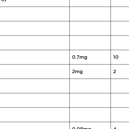
0.7mg
10
2mg
2