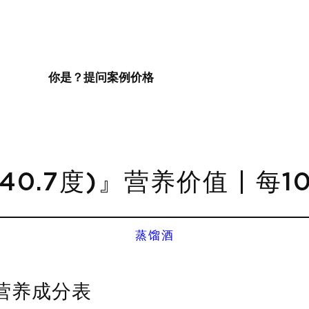
你是？
提问
案例
价格
0.7度)』营养价值 | 每
蒸馏酒
 营养成分表