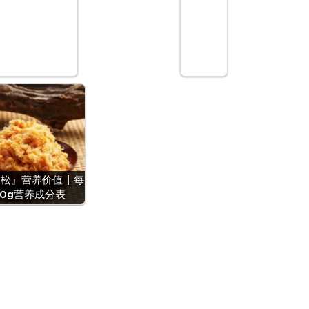
松』营养价值 | 每
00g营养成分表