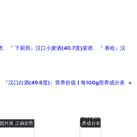
谱
、
『 下厨房』汉口小麦酒(40.7度)菜谱
、
『 香哈』汉
『汉口白酒(49.6度)』营养价值 | 每100g营养成分表
»
『沙拉
酱』营养
价值 | 每
100g营
髋外展 正确姿势
养成分表