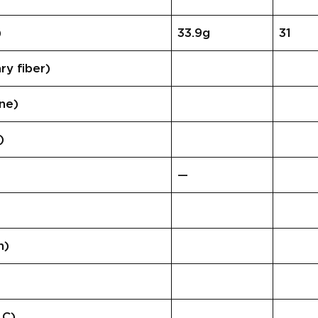
)
33.9g
31
 fiber)
ne)
)
—
n)
 C)