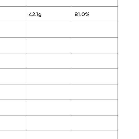
42.1g
81.0%