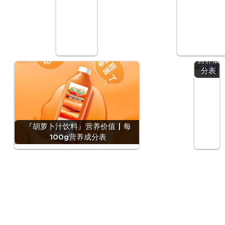
『羊
肝』营
养价值
| 每
100g
营养成
分表
『胡萝卜汁饮料』营养价值 | 每
100g营养成分表