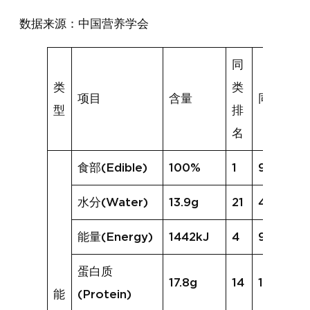
数据来源：中国营养学会
同
类
类
项目
含量
同类均值
型
排
名
食部(Edible)
100%
1
97%
水分(Water)
13.9g
21
43.3g
能量(Energy)
1442kJ
4
917kJ
蛋白质
17.8g
14
13.9g
能
(Protein)