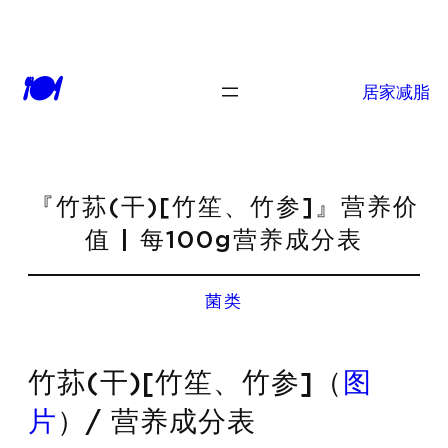
🍽
居家减脂
『竹荪(干)[竹笙、竹参]』营养价
值 | 每100g营养成分表
菌类
竹荪(干)[竹笙、竹参]（
图
片
）/ 营养成分表