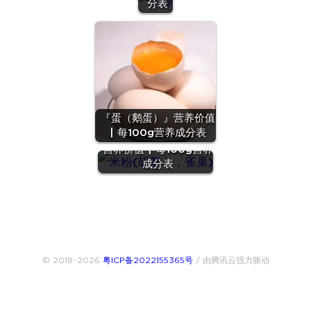
分表
『蛋（鹅蛋）』营养价值
| 每100g营养成分表
『米粉(胡萝卜，雀巢)』
营养价值 | 每100g营养
成分表
© 2018~2026
粤ICP备2022155365号
/ 由腾讯云强力驱动