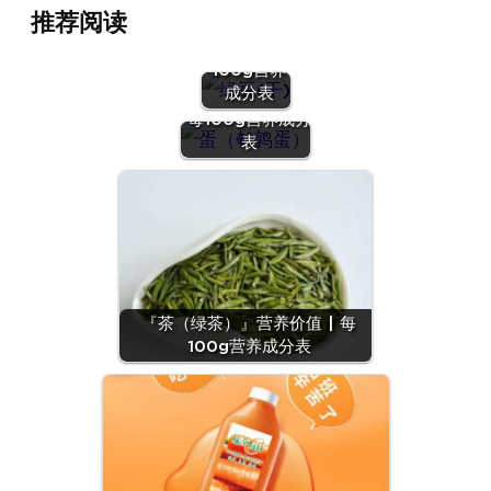
『绿豆
推荐阅读
(干)』营养
价值 | 每
100g营养
『蛋（鹌鹑
成分表
蛋）』营养价值 |
每100g营养成分
表
『茶（绿茶）』营养价值 | 每
100g营养成分表