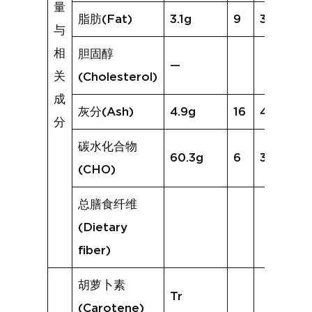
量
脂肪(Fat)
3.1g
9
3.7g
与
相
胆固醇
—
关
(Cholesterol)
成
灰分(Ash)
4.9g
16
4.7g
分
碳水化合物
60.3g
6
34.5g
(CHO)
总膳食纤维
(Dietary
fiber)
胡萝卜素
Tr
(Carotene)