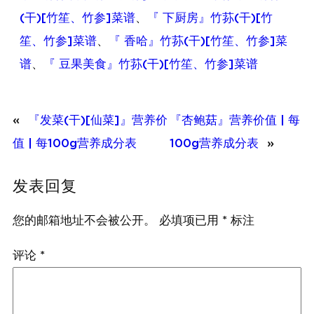
(干)[竹笙、竹参]菜谱
、
『 下厨房』竹荪(干)[竹
笙、竹参]菜谱
、
『 香哈』竹荪(干)[竹笙、竹参]菜
谱
、
『 豆果美食』竹荪(干)[竹笙、竹参]菜谱
«
『发菜(干)[仙菜]』营养价
『杏鲍菇』营养价值 | 每
值 | 每100g营养成分表
100g营养成分表
»
发表回复
您的邮箱地址不会被公开。
必填项已用
*
标注
评论
*