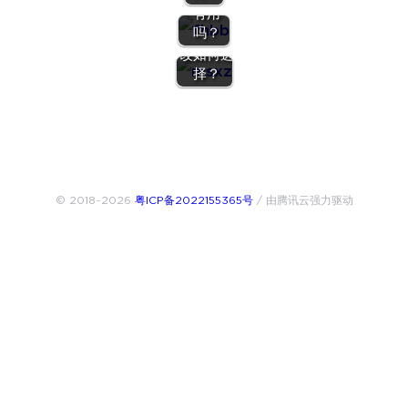
有用
5、面对
吗？
美食诱惑
改如何选
择？
© 2018~2026
粤ICP备2022155365号
/ 由腾讯云强力驱动