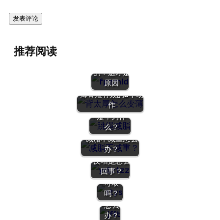
推荐阅读
肥胖怎么来
的？这才是
原因
背厚怎么才能变薄？
薄背最有效的3个动
跳绳20天了
作
一斤都没
瘦，为什
么？
减脂不减重怎么
1、练了一
办？
周体重不降
2、生
反增是怎么
酮饮食
回事？
减脂法
3、减
可取
肥反
吗？
弹该
4、饭后
怎么
百步走
办？
对减脂