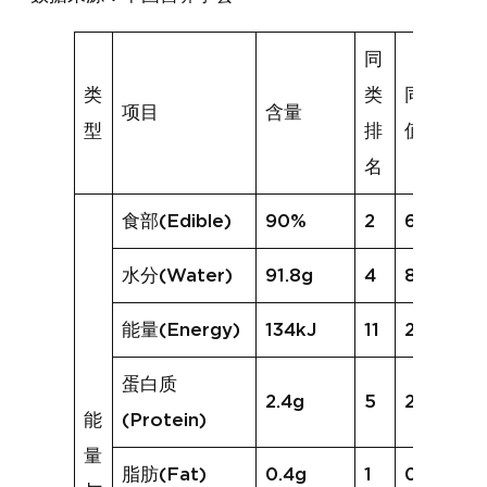
同
类
类
同类均
项目
含量
型
排
值
名
食部(Edible)
90%
2
68%
水分(Water)
91.8g
4
86.2g
能量(Energy)
134kJ
11
229kJ
蛋白质
2.4g
5
2.2g
能
(Protein)
量
脂肪(Fat)
0.4g
1
0.3g