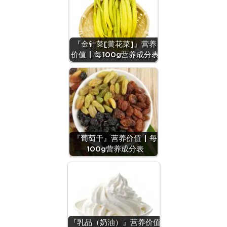
『金针菜[黄花菜]』营养
价值 | 每100g营养成分表
『葡萄干』营养价值 | 每
100g营养成分表
『乳品（奶油）』营养价值
『麦