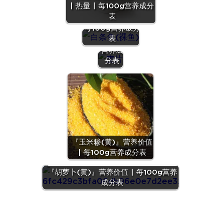
| 热量 | 每100g营养成分
『白条鱼(裸
片』营
表
鱼)』营养价值 |
养价值
每100g营养成分
| 每
表
100g
营养成
分表
『玉米糁(黄)』营养价值
| 每100g营养成分表
『胡萝卜(黄)』营养价值 | 每100g营养
成分表