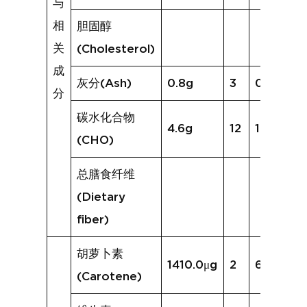
与
相
胆固醇
关
(Cholesterol)
成
灰分(Ash)
0.8g
3
0.6g
分
碳水化合物
4.6g
12
10.8g
(CHO)
总膳食纤维
(Dietary
fiber)
胡萝卜素
1410.0μg
2
617.1μg
(Carotene)