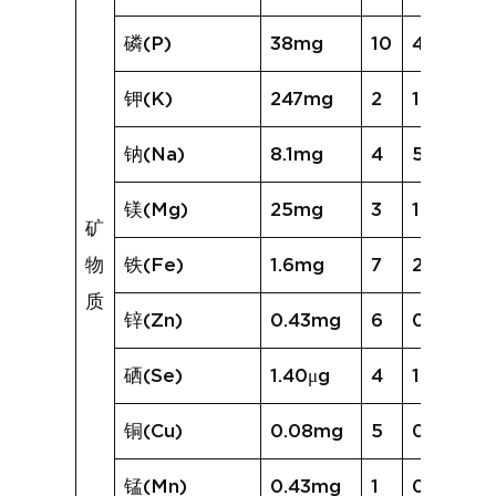
磷(P)
38mg
10
49mg
钾(K)
247mg
2
153mg
钠(Na)
8.1mg
4
5.8mg
镁(Mg)
25mg
3
18mg
矿
物
铁(Fe)
1.6mg
7
2.1mg
质
锌(Zn)
0.43mg
6
0.47mg
硒(Se)
1.40μg
4
1.13μg
铜(Cu)
0.08mg
5
0.08mg
锰(Mn)
0.43mg
1
0.21mg