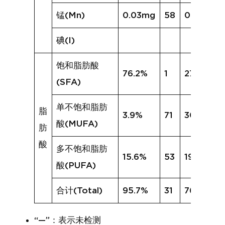
锰(Mn)
0.03mg
58
0.19mg
碘(I)
饱和脂肪酸
76.2%
1
27.0%
(SFA)
单不饱和脂肪
脂
3.9%
71
30.1%
酸(MUFA)
肪
酸
多不饱和脂肪
15.6%
53
19.2%
酸(PUFA)
合计(Total)
95.7%
31
76.4%
“—”：表示未检测