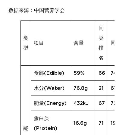
数据来源：中国营养学会
同
类
类
项目
含量
同类均值
型
排
名
食部(Edible)
59%
66
74%
水分(Water)
76.8g
21
67.0g
能量(Energy)
432kJ
67
720kJ
蛋白质
16.6g
71
19.4g
能
(Protein)