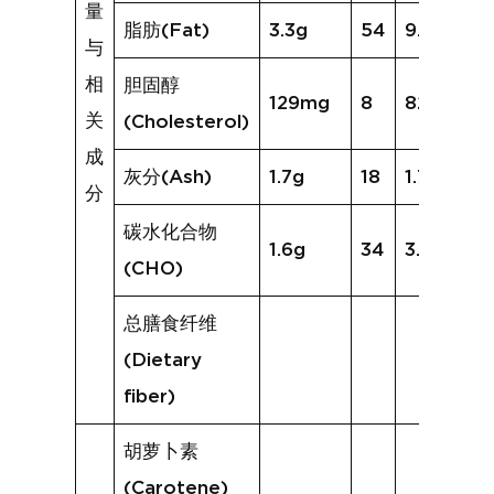
量
脂肪(Fat)
3.3g
54
9.1g
与
相
胆固醇
129mg
8
82mg
关
(Cholesterol)
成
灰分(Ash)
1.7g
18
1.7g
分
碳水化合物
1.6g
34
3.0g
(CHO)
总膳食纤维
(Dietary
fiber)
胡萝卜素
(Carotene)