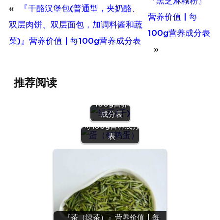
『黑芝麻糊粉』
«
『干酪汉堡包(普通型，夹奶酪、
营养价值 | 每
双层肉饼、双层面包，加调料酱和蔬
100g营养成分表
菜)』营养价值 | 每100g营养成分表
»
『绿豆
推荐阅读
(干)』营养
价值 | 每
100g营养
『蛋（鹌鹑
成分表
蛋）』营养价值 |
每100g营养成分
表
『茶（绿茶）』营养价值 | 每