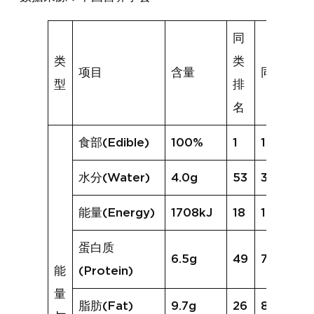
同
类
类
项目
含量
同类均值
型
排
名
食部(Edible)
100%
1
100%
水分(Water)
4.0g
53
30.9g
能量(Energy)
1708kJ
18
1298kJ
蛋白质
6.5g
49
7.7g
能
(Protein)
量
脂肪(Fat)
9.7g
26
8.9g