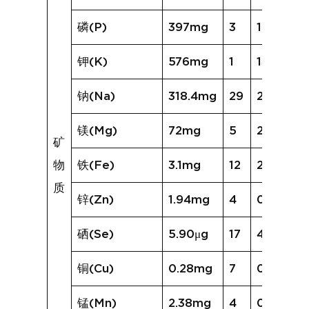
磷(P)
397mg
3
101mg
钾(K)
576mg
1
143mg
钠(Na)
318.4mg
29
280.9mg
镁(Mg)
72mg
5
25mg
矿
物
铁(Fe)
3.1mg
12
2.2mg
质
锌(Zn)
1.94mg
4
0.62mg
硒(Se)
5.90μg
17
4.23μg
铜(Cu)
0.28mg
7
0.12mg
锰(Mn)
2.38mg
4
0.40mg