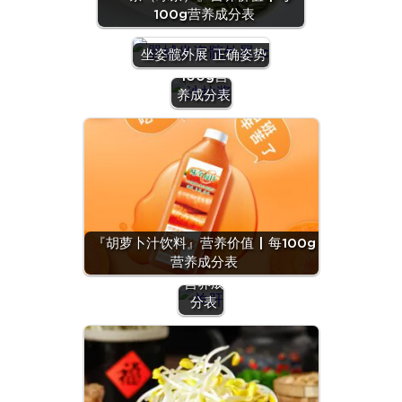
100g营养成分表
『沙拉
酱』营养
坐姿髋外展 正确姿势
价值 | 每
100g营
养成分表
『羊
肝』营
养价值
『胡萝卜汁饮料』营养价值 | 每100g
| 每
营养成分表
100g
营养成
分表