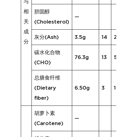
与
相
胆固醇
—
关
(Cholesterol)
成
灰分(Ash)
3.5g
14
2.4g
分
碳水化合物
76.3g
13
50.0g
(CHO)
总膳食纤维
(Dietary
6.50g
3
1.5g
fiber)
胡萝卜素
—
(Carotene)