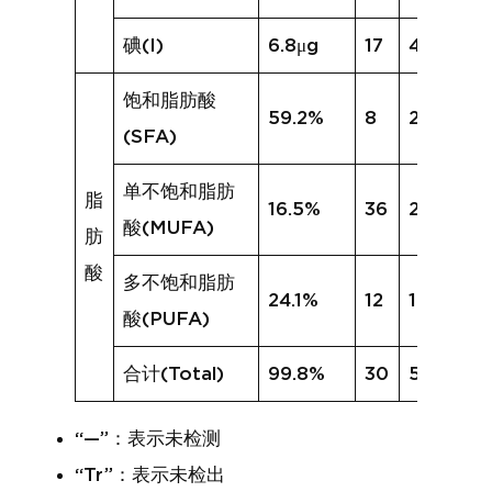
碘(I)
6.8μg
17
4.6μg
饱和脂肪酸
59.2%
8
22.1%
(SFA)
单不饱和脂肪
脂
16.5%
36
21.6%
酸(MUFA)
肪
酸
多不饱和脂肪
24.1%
12
12.1%
酸(PUFA)
合计(Total)
99.8%
30
55.7%
“—”：表示未检测
“Tr”：表示未检出