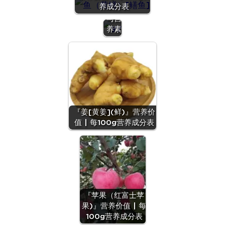
养成分表
营养
与营
养素
『姜[黄姜](鲜)』营养价
值 | 每100g营养成分表
『苹果（红富士苹
果)』营养价值 | 每
100g营养成分表