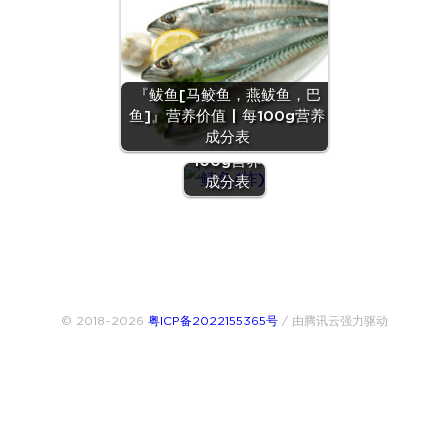
『鲅鱼[马鲛鱼，燕鲅鱼，巴
『鲭鱼
鱼]』营养价值 | 每100g营养
(炸)』营养
成分表
价值 | 每
100g营养
成分表
© 2018~2026
粤ICP备2022155365号
/ 由腾讯云强力驱动