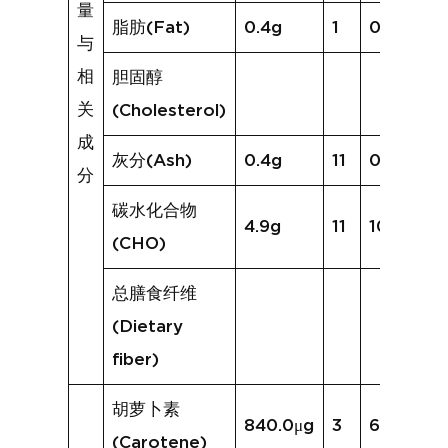
量
脂肪(Fat)
0.4g
1
0.3g
与
相
胆固醇
关
(Cholesterol)
成
灰分(Ash)
0.4g
11
0.6g
分
碳水化合物
4.9g
11
10.8g
(CHO)
总膳食纤维
(Dietary
fiber)
胡萝卜素
840.0μg
3
617.1μg
(Carotene)