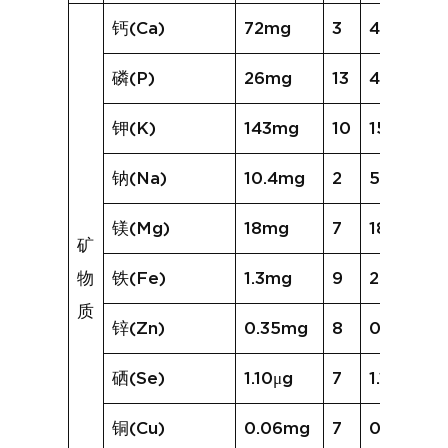
钙(Ca)
72mg
3
47mg
磷(P)
26mg
13
49mg
钾(K)
143mg
10
153mg
钠(Na)
10.4mg
2
5.8mg
镁(Mg)
18mg
7
18mg
矿
物
铁(Fe)
1.3mg
9
2.1mg
质
锌(Zn)
0.35mg
8
0.47mg
硒(Se)
1.10μg
7
1.13μg
铜(Cu)
0.06mg
7
0.08mg