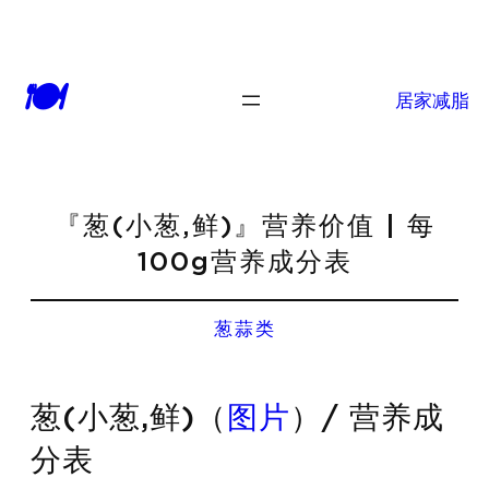
🍽
居家减脂
『葱(小葱,鲜)』营养价值 | 每
100g营养成分表
葱蒜类
葱(小葱,鲜)（
图片
）/ 营养成
分表