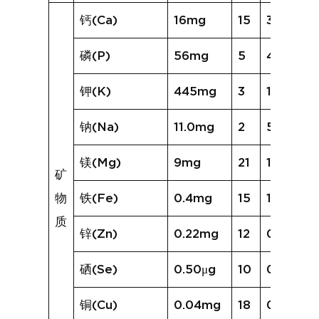
钙(Ca)
16mg
15
30mg
磷(P)
56mg
5
42mg
钾(K)
445mg
3
189mg
钠(Na)
11.0mg
2
5.8mg
镁(Mg)
9mg
21
17mg
矿
物
铁(Fe)
0.4mg
15
1.4mg
质
锌(Zn)
0.22mg
12
0.46mg
硒(Se)
0.50μg
10
0.63μg
铜(Cu)
0.04mg
18
0.13mg