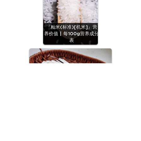
『籼米(标准)[机米]』营
养价值 | 每100g营养成分
表
『面条(干切面)』营养价值 | 每100g
营养成分表