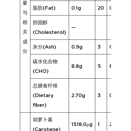
量
脂肪(Fat)
0.1g
20
0.6g
与
相
胆固醇
—
关
(Cholesterol)
成
灰分(Ash)
0.9g
3
0.7g
分
碳水化合物
8.8g
5
8.4g
(CHO)
总膳食纤维
(Dietary
2.70g
3
0.5g
fiber)
胡萝卜素
1518.0μg
1
294.0μg
(Carotene)