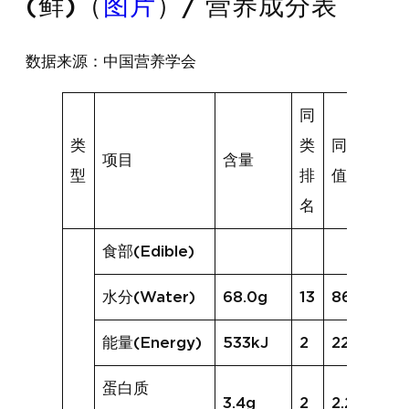
(鲜)（
图片
）/ 营养成分表
数据来源：中国营养学会
同
类
类
同类均
项目
含量
型
排
值
名
食部(Edible)
水分(Water)
68.0g
13
86.2g
能量(Energy)
533kJ
2
229kJ
蛋白质
3.4g
2
2.2g