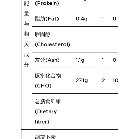
能
(Protein)
量
脂肪(Fat)
0.4g
1
0.3g
与
相
胆固醇
关
(Cholesterol)
成
灰分(Ash)
1.1g
1
0.6g
分
碳水化合物
27.1g
2
10.8g
(CHO)
总膳食纤维
(Dietary
fiber)
胡萝卜素