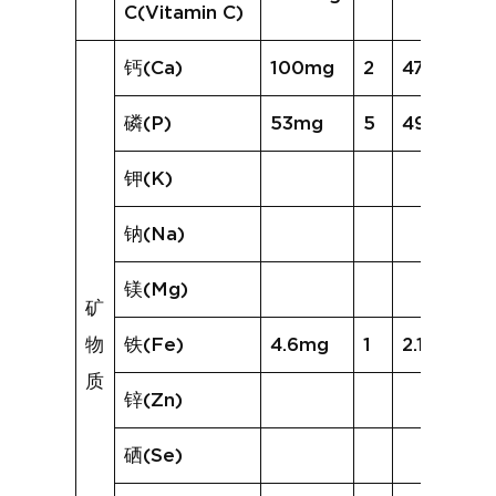
C(Vitamin C)
钙(Ca)
100mg
2
47mg
磷(P)
53mg
5
49mg
钾(K)
钠(Na)
镁(Mg)
矿
物
铁(Fe)
4.6mg
1
2.1mg
质
锌(Zn)
硒(Se)