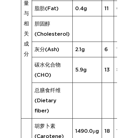
量
脂肪(Fat)
0.4g
11
0.4g
与
相
胆固醇
关
(Cholesterol)
成
灰分(Ash)
2.1g
6
1.3g
分
碳水化合物
5.9g
13
8.3g
(CHO)
总膳食纤维
(Dietary
fiber)
胡萝卜素
1490.0μg
18
1061.6μ
(Carotene)