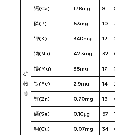
钙(Ca)
178mg
8
84mg
磷(P)
63mg
10
56mg
钾(K)
340mg
12
254mg
钠(Na)
42.3mg
32
66.0mg
镁(Mg)
38mg
17
32mg
矿
物
铁(Fe)
2.9mg
14
2.4mg
质
锌(Zn)
0.70mg
18
0.74mg
硒(Se)
0.10μg
57
1.07μg
铜(Cu)
0.07mg
34
0.17mg