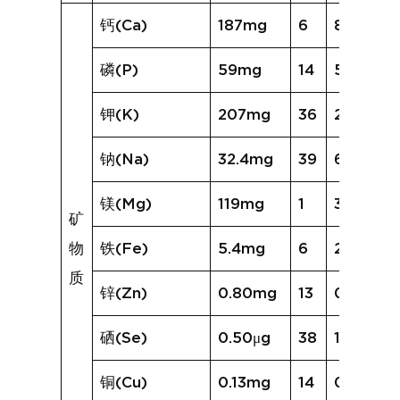
钙(Ca)
187mg
6
84mg
磷(P)
59mg
14
56mg
钾(K)
207mg
36
254mg
钠(Na)
32.4mg
39
66.0mg
镁(Mg)
119mg
1
32mg
矿
物
铁(Fe)
5.4mg
6
2.4mg
质
锌(Zn)
0.80mg
13
0.74mg
硒(Se)
0.50μg
38
1.07μg
铜(Cu)
0.13mg
14
0.17mg