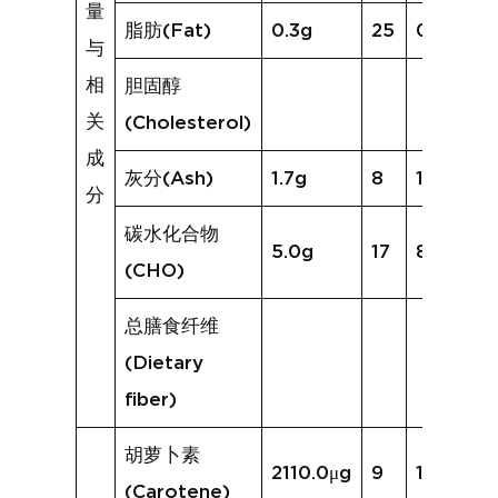
量
脂肪(Fat)
0.3g
25
0.4g
与
相
胆固醇
关
(Cholesterol)
成
灰分(Ash)
1.7g
8
1.3g
分
碳水化合物
5.0g
17
8.3g
(CHO)
总膳食纤维
(Dietary
fiber)
胡萝卜素
2110.0μg
9
1061.6μg
(Carotene)