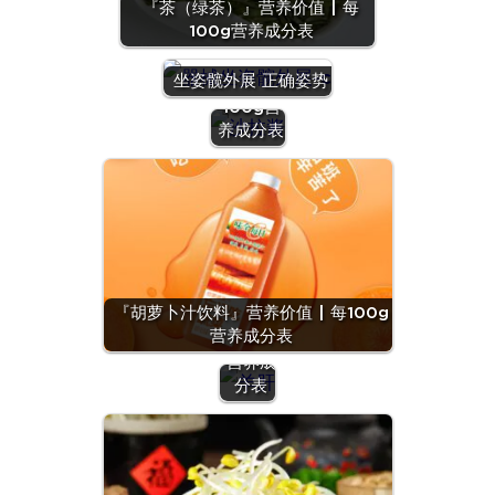
『茶（绿茶）』营养价值 | 每
100g营养成分表
『沙拉
酱』营养
坐姿髋外展 正确姿势
价值 | 每
100g营
养成分表
『羊
肝』营
养价值
『胡萝卜汁饮料』营养价值 | 每100g
| 每
营养成分表
100g
营养成
分表