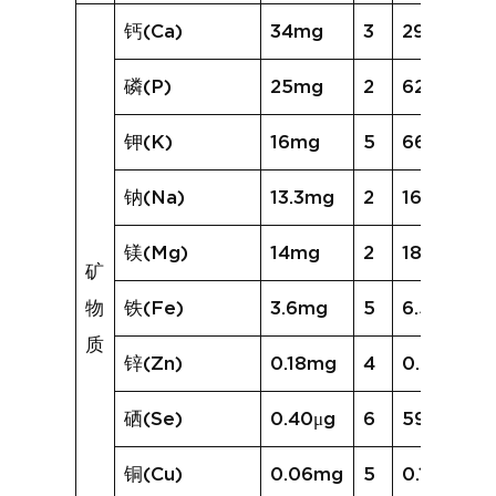
钙(Ca)
34mg
3
29mg
磷(P)
25mg
2
62mg
钾(K)
16mg
5
66mg
钠(Na)
13.3mg
2
16.5mg
镁(Mg)
14mg
2
18mg
矿
物
铁(Fe)
3.6mg
5
6.5mg
质
锌(Zn)
0.18mg
4
0.60mg
硒(Se)
0.40μg
6
59.83μg
铜(Cu)
0.06mg
5
0.13mg