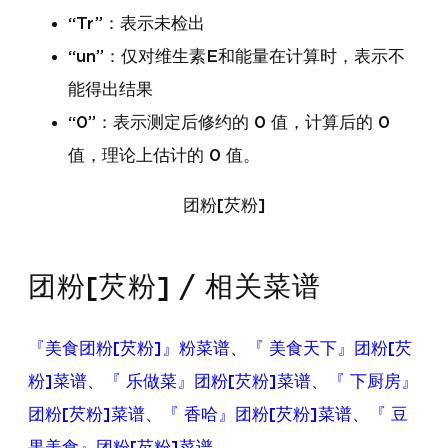
“Tr”：表示未检出
“un”：仅对维生素E和能量在计算时，表示不
能得出结果
“0”：表示测定后修约的 0 值，计算后的 0
值，理论上估计的 0 值。
团粉[芡粉]
团粉[芡粉] / 相关菜谱
『美食团粉[芡粉]』粉菜谱
、
『 美食天下』团粉[芡
粉]菜谱
、
『 乐做菜』团粉[芡粉]菜谱
、
『 下厨房』
团粉[芡粉]菜谱
、
『 香哈』团粉[芡粉]菜谱
、
『 豆
果美食』团粉[芡粉]菜谱