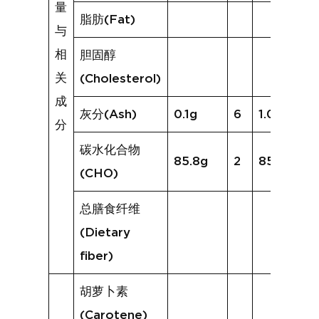
量
脂肪(Fat)
与
相
胆固醇
关
(Cholesterol)
成
灰分(Ash)
0.1g
6
1.0g
分
碳水化合物
85.8g
2
85.1g
(CHO)
总膳食纤维
(Dietary
fiber)
胡萝卜素
(Carotene)