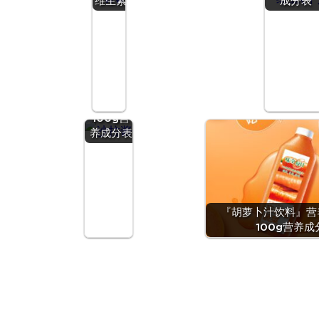
维生素
成分表
『沙拉
酱』营养
价值 | 每
100g营
养成分表
『胡萝卜汁饮料』营养
100g营养成