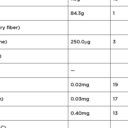
)
84.3g
1
 fiber)
ne)
250.0μg
3
)
—
0.02mg
19
n)
0.03mg
17
0.40mg
13
 C)