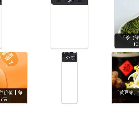
表
『羊
肝』营
养价值
『茶（绿
| 每
1
100g
营养成
分表
价值 | 每
『黄豆芽』营
分表