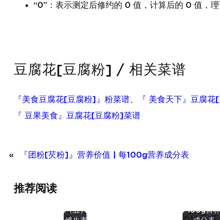
“0”：表示测定后修约的 0 值，计算后的 0 值，理
豆腐花[豆腐粉] / 相关菜谱
『美食豆腐花[豆腐粉]』粉菜谱
、
『 美食天下』豆腐花[
『 豆果美食』豆腐花[豆腐粉]菜谱
«
『团粉[芡粉]』营养价值 | 每100g营养成分表
『绿豆
推荐阅读
(干)』营
营养
价值 | 每
（五）：
100g营