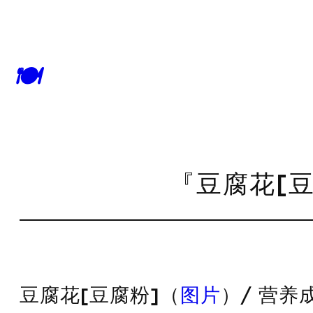
🍽
『豆腐花[豆
豆腐花[豆腐粉]（
图片
）/ 营养