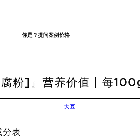
你是？
提问
案例
价格
腐粉]』营养价值 | 每10
大豆
成分表